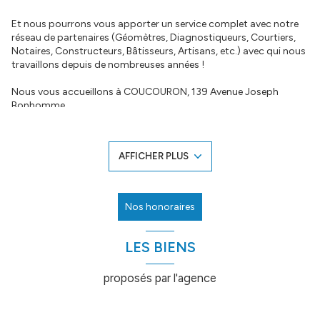
Et nous pourrons vous apporter un service complet avec notre
réseau de partenaires (Géomètres, Diagnostiqueurs, Courtiers,
Notaires, Constructeurs, Bâtisseurs, Artisans, etc.) avec qui nous
travaillons depuis de nombreuses années !
Nous vous accueillons à COUCOURON, 139 Avenue Joseph
Bonhomme.
Vous pouvez nous joindre au 04.66.69.11.08.
N’hésitez à nous laisser un message en cas d’absence.
AFFICHER PLUS
ACHAT – VENTE – FINANCEMENT, nous aurons toujours une
solution à votre projet !
Nos honoraires
LES BIENS
proposés par l'agence