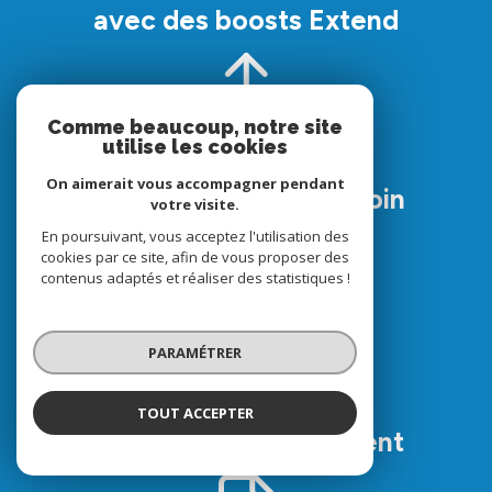
avec des boosts Extend
Comme beaucoup, notre site
utilise les cookies
Des remontées
On aimerait vous accompagner pendant
automatiques Leboncoin
votre visite.
En poursuivant, vous acceptez l'utilisation des
cookies par ce site, afin de vous proposer des
contenus adaptés et réaliser des statistiques !
PARAMÉTRER
Un outil de visite
virtuelle mis à
TOUT ACCEPTER
disposition gratuitement