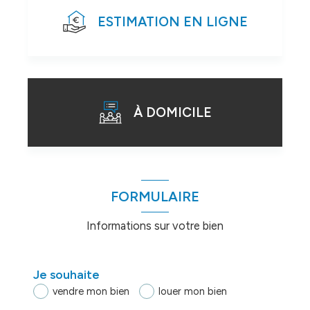
ESTIMATION EN LIGNE
À DOMICILE
J'obtiens une estimation en 4 étapes
FORMULAIRE
Informations sur votre bien
1
2
3
4
Je souhaite
vendre mon bien
louer mon bien
Je sélectionne le type de bien