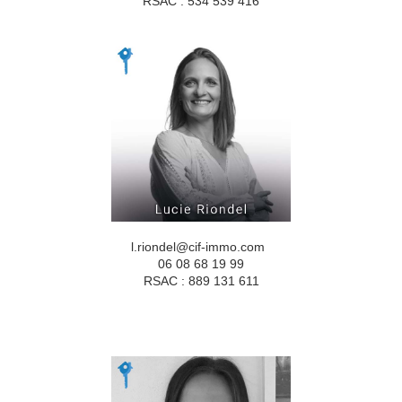
RSAC : 534 539 416
l.riondel@cif-immo.com
06 08 68 19 99
RSAC : 889 131 611