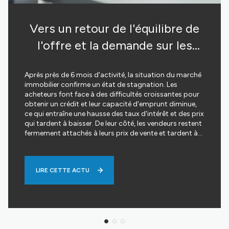
Vers un retour de l'équilibre de
l'offre et la demande sur les
prochains mois ?
Après près de 6 mois d'activité, la situation du marché
immobilier confirme un état de stagnation. Les
acheteurs font face à des difficultés croissantes pour
obtenir un crédit et leur capacité d'emprunt diminue,
ce qui entraîne une hausse des taux d'intérêt et des prix
qui tardent à baisser. De leur côté, les vendeurs restent
fermement attachés à leurs prix de vente et tardent à
reconnaître la réalité du marché. Dans ce contexte,
70% des acheteurs préfèrent adopter une attitude
attentiste et reporter leur projet immobilier. Ils
LIRE CETTE ACTU
choisissent plutôt une stratégie qui consiste à
attendre une baisse des prix ou des taux d'intérêt à
moyen terme, plutôt que de réviser leurs critères
d'achat à la baisse. Cette situation entraîne une
diminution du nombre d'acheteurs et il est probable
que le volume global des transactions soit également