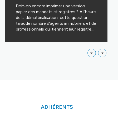
Doit-on encore imprimer une version
papier des mandats et registres ? A l’heure
de la dématérialisation, cette question
taraude nombre d’agents immobiliers et de
professionnels qui tiennent leur registre
sous forme électronique et signent leurs
mandats et autres actes grâce à la
signature électronique. Voici ce qu’il faut
LIRE CETTE ACTU
savoir pour y voir clair.
ADHÉRENTS