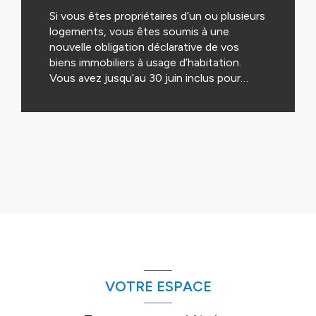
Si vous êtes propriétaires d’un ou plusieurs
immobiliers
logements, vous êtes soumis à une
nouvelle obligation déclarative de vos
biens immobiliers à usage d’habitation.
Vous avez jusqu’au 30 juin inclus pour
effectuer cette déclaration, sans quoi une
amende d’un montant de 150 euros pourra
vous être appliquée. Qui concerne cette
LIRE CETTE ACTU
nouvelle déclaration L’objectif de cette
déclaration est de déterminer précisément
les propriétaires encore redevables de la
taxe d’habitation sur les résidences
secondaires ou de la taxe sur les
logements vacants. Cette déclaration
concerne tous les propriétaires,
particuliers et professionnels de biens
immobiliers à usage d’habitation, et
notamment : - Les propriétaires indivis -
VOTRE ESPACE
Les usufruitiers - Les sociétés civiles
immobilières (SCI) Ces derniers doivent