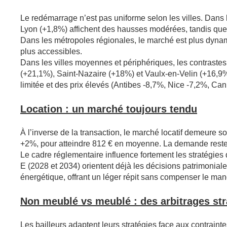
Le redémarrage n’est pas uniforme selon les villes. Dans 
Lyon (+1,8%) affichent des hausses modérées, tandis que
Dans les métropoles régionales, le marché est plus dyna
plus accessibles.
Dans les villes moyennes et périphériques, les contraste
(+21,1%), Saint-Nazaire (+18%) et Vaulx-en-Velin (+16,9%
limitée et des prix élevés (Antibes -8,7%, Nice -7,2%, Ca
Location : un marché toujours tendu
À l’inverse de la transaction, le marché locatif demeure s
+2%, pour atteindre 812 € en moyenne. La demande reste so
Le cadre réglementaire influence fortement les stratégies 
E (2028 et 2034) orientent déjà les décisions patrimonia
énergétique, offrant un léger répit sans compenser le man
Non meublé vs meublé : des arbitrages st
Les bailleurs adaptent leurs stratégies face aux contraint