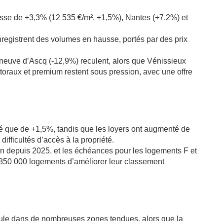
resse de +3,3% (12 535 €/m², +1,5%), Nantes (+7,2%) et
egistrent des volumes en hausse, portés par des prix
eneuve d’Ascq (-12,9%) reculent, alors que Vénissieux
toraux et premium restent sous pression, avec une offre
ssé que de +1,5%, tandis que les loyers ont augmenté de
fficultés d’accès à la propriété.
tion depuis 2025, et les échéances pour les logements F et
 850 000 logements d’améliorer leur classement
recule dans de nombreuses zones tendues, alors que la