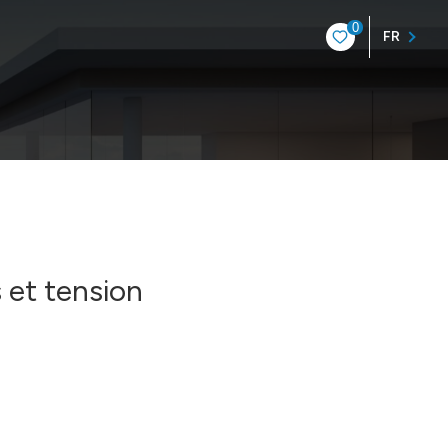
0
FR
 et tension