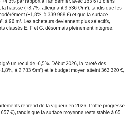
e +4,3% par rapport à l’an dernier, avec 183 671 biens
à la hausse (+8,7%, atteignant 3 536 €/m²), tandis que les
modérément (+1,8%, à 339 988 €) et que la surface
 à 96 m². Les acheteurs deviennent plus sélectifs,
nts classés E, F et G, désormais pleinement intégrée,
lgré un recul de -6,5%. Début 2026, la rareté des
(+1,8%, à 2 783 €/m²) et le budget moyen atteint 363 320 €,
rtements reprend de la vigueur en 2026. L’offre progresse
657 €), tandis que la surface moyenne reste stable à 65