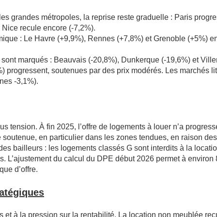
les grandes métropoles, la reprise reste graduelle : Paris prog
 Nice recule encore (-7,2%).
mique : Le Havre (+9,9%), Rennes (+7,8%) et Grenoble (+5%) enr
s sont marqués : Beauvais (-20,8%), Dunkerque (-19,6%) et Vill
) progressent, soutenues par des prix modérés. Les marchés lit
nnes -3,1%).
ous tension. À fin 2025, l’offre de logements à louer n’a progre
utenue, en particulier dans les zones tendues, en raison des di
des bailleurs : les logements classés G sont interdits à la loca
les. L’ajustement du calcul du DPE début 2026 permet à environ
que d’offre.
ratégiques
es et à la pression sur la rentabilité. La location non meublée 