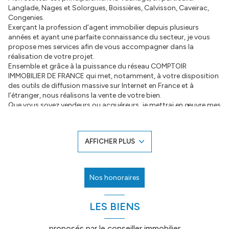
Langlade, Nages et Solorgues, Boissières, Calvisson, Caveirac,
Congenies.
Exerçant la profession d’agent immobilier depuis plusieurs
années et ayant une parfaite connaissance du secteur, je vous
propose mes services afin de vous accompagner dans la
réalisation de votre projet.
Ensemble et grâce à la puissance du réseau COMPTOIR
IMMOBILIER DE FRANCE qui met, notamment, à votre disposition
des outils de diffusion massive sur Internet en France et à
l’étranger, nous réalisons la vente de votre bien.
Que vous soyez vendeurs ou acquéreurs, je mettrai en œuvre mes
compétences, mon professionnalisme, ma disponibilité, ma
réactivité et mon sérieux pour vous accompagner tout au long
de ma mission.
AFFICHER PLUS
Alors n’hésitez plus contactez-moi, rencontrons nous et parlons
ensemble votre projet immobilier. A bientôt
Bien cordialement
Nos honoraires
LES BIENS
proposés par le conseiller immobilier