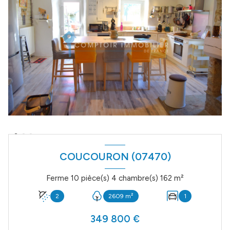
COUCOURON (07470)
Ferme 10 pièce(s) 4 chambre(s) 162 m²
2
2609 m²
1
349 800 €