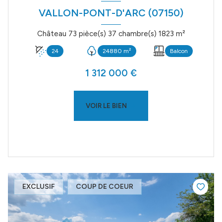
VALLON-PONT-D'ARC (07150)
Château 73 pièce(s) 37 chambre(s) 1823 m²
24
24880 m²
Balcon
1 312 000 €
VOIR LE BIEN
EXCLUSIF
COUP DE COEUR