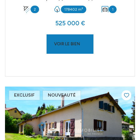
2
178402 m²
1
525 000 €
VOIR LE BIEN
EXCLUSIF
NOUVEAUTÉ