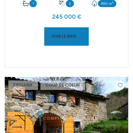
1
2
990 m²
245 000 €
VOIR LE BIEN
EXCLUSIF
COUP DE COEUR