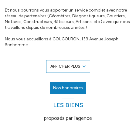
Et nous pourrons vous apporter un service complet avec notre
réseau de partenaires (Géomètres, Diagnostiqueurs, Courtiers,
Notaires, Constructeurs, Bâtisseurs, Artisans, etc.) avec qui nous
travaillons depuis de nombreuses années !
Nous vous accueillons à COUCOURON, 139 Avenue Joseph
Bonhomme.
Vous pouvez nous joindre au 04.66.69.11.08.
N’hésitez à nous laisser un message en cas d’absence.
AFFICHER PLUS
ACHAT – VENTE – FINANCEMENT, nous aurons toujours une
solution à votre projet !
Nos honoraires
LES BIENS
proposés par l'agence