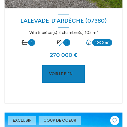
LALEVADE-D'ARDÈCHE (07380)
Villa 5 pièce(s) 3 chambre(s) 103 m²
1
1
1000 m²
270 000 €
VOIR LE BIEN
EXCLUSIF
COUP DE COEUR