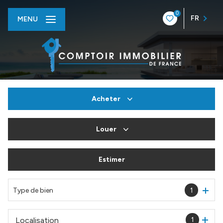
0
FR
MENU
Acheter
Louer
De l'ancien
Du neuf
Estimer
à l'année
De l'immo pro
En saisonnier
Type de bien
1
De l'immo pro
Localisation
1