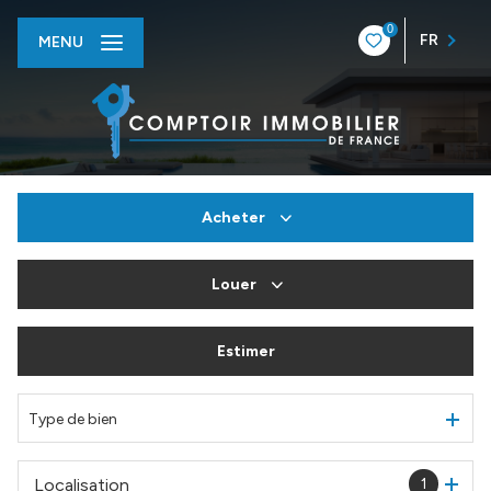
0
FR
MENU
Acheter
Louer
De l'ancien
Du neuf
Estimer
à l'année
De l'immo pro
En saisonnier
Type de bien
De l'immo pro
Localisation
1