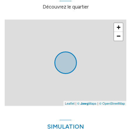
Découvrez le quartier
+
−
Leaflet
|
©
Maps
|
© OpenStreetMap
Jawg
SIMULATION