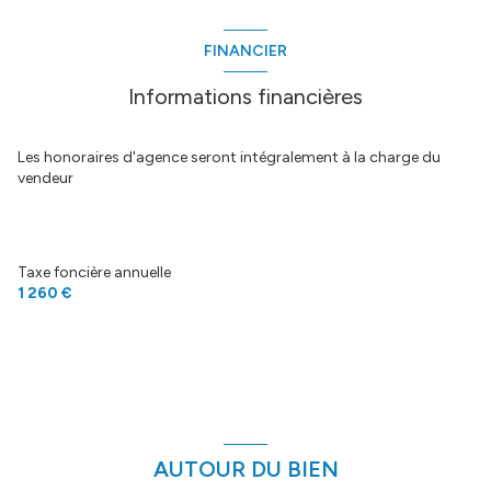
cuisine
10 m²
FINANCIER
hall + dÃ©gagement
12 m²
Informations financières
chambre 1
10.5 m²
chambre 2
10.5 m²
Les honoraires d'agence seront intégralement à la charge du
vendeur
chambre 3
12 m²
sdb
3 m²
salle de douche
2.5 m²
Taxe foncière annuelle
1 260 €
wc
2 m²
AUTOUR DU BIEN