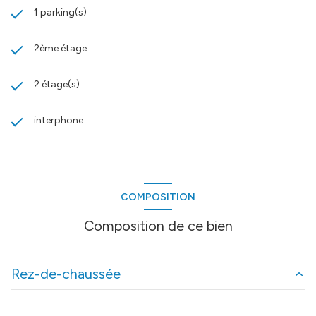
1 parking(s)
2ème étage
2 étage(s)
interphone
COMPOSITION
Composition de ce bien
Rez-de-chaussée
sejour
23 m²