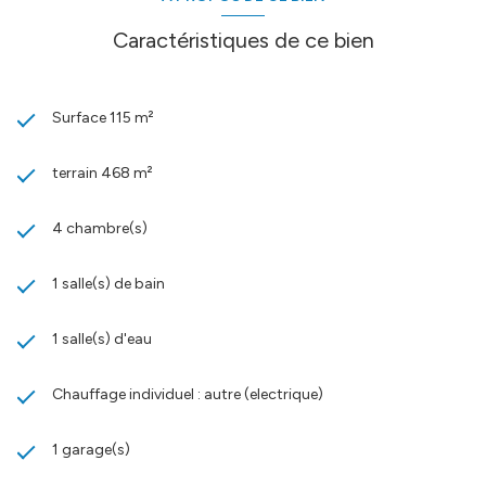
protection de tous. -- Bien soumis au statut juridique de la
Copropriété. Nb de lots : 3. Charges annuelles de copropriété
Caractéristiques de ce bien
(Montant moyen annuel quote-part du budget prévisionnel
vendeur) : 10 €. Honoraires charge vendeur
Les informations sur les risques auxquels ce bien est exposé sont
disponibles sur le site
Géorisques
Surface 115 m²
terrain 468 m²
4 chambre(s)
1 salle(s) de bain
1 salle(s) d'eau
Chauffage individuel : autre (electrique)
1 garage(s)