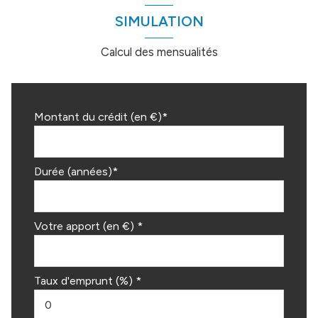
SIMULATION
Calcul des mensualités
Montant du crédit (en €)*
Durée (années)*
Votre apport (en €) *
Taux d'emprunt (%) *