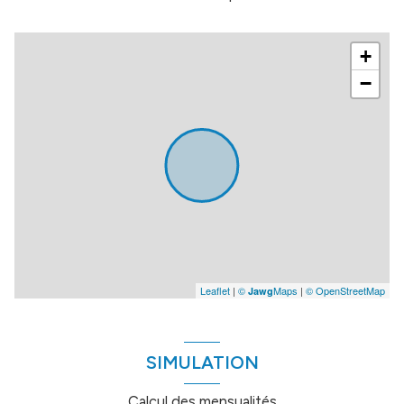
+
−
Leaflet
|
©
Maps
|
© OpenStreetMap
Jawg
SIMULATION
Calcul des mensualités