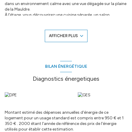
dans un environnement calme avec une vue dégagée sur la plaine
de la Mauldre.
À l’étage, vous découvrirez une cuisine séparée, un salon
chaleureux équipé d’un beau poêle à bois, une salle de bains avec
baignoire et toilettes, ainsi qu’une chambre.
Le rez-de-jardin, entièrement rénové, offre une pièce lumineuse
AFFICHER PLUS
avec baie vitrée, une buanderie et deux autres pièces pouvant
faire office de chambres.
Si vous recherchez un cadre paisible, à proximité de la campagne
tout en restant proche des commodités, ce bien est fait pour
vous.
Des travaux sont à prévoir afin de personnaliser la maison selon
BILAN ÉNERGÉTIQUE
vos goûts et adapter les espaces à votre confort
Diagnostics énergetiques
Les informations sur les risques auxquels ce bien est exposé sont
disponibles sur le site
Géorisques
Montant estimé des dépenses annuelles d'énergie de ce
logement pour un usage standard est compris entre 950 € et 1
350 € . 2000 étant l'année de référence des prix de l'énergie
utilisés pour établir cette estimation.