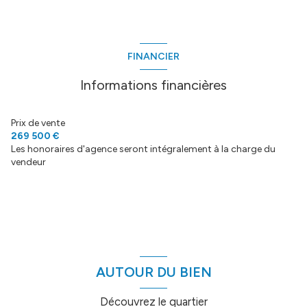
chambre
10.54 m²
cuisine
8.8 m²
FINANCIER
salle de bain
5.13 m²
Informations financières
salon/sejour
15.75 m²
bureau
9.89 m²
Prix de vente
269 500 €
dressing
12.7 m²
Les honoraires d'agence seront intégralement à la charge du
vendeur
réserve
8.27 m²
chambre
14.32 m²
WC
1.93 m²
garage
12.67 m²
AUTOUR DU BIEN
Découvrez le quartier