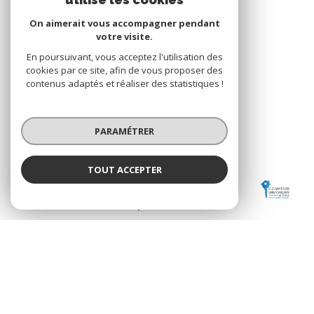
VOTRE ESPACE
On aimerait vous accompagner pendant
Espace propriétaire
votre visite.
En poursuivant, vous acceptez l'utilisation des
cookies par ce site, afin de vous proposer des
contenus adaptés et réaliser des statistiques !
SE CONNECTER
PARAMÉTRER
ADHÉRENTS
TOUT ACCEPTER
COMPTOIR IMMOBILIER DE FRANCE - Agence
Valmo
Nos partenaires