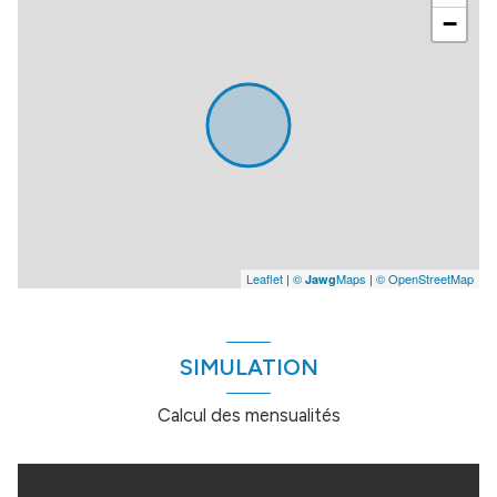
−
Leaflet
|
©
Maps
|
© OpenStreetMap
Jawg
SIMULATION
Calcul des mensualités