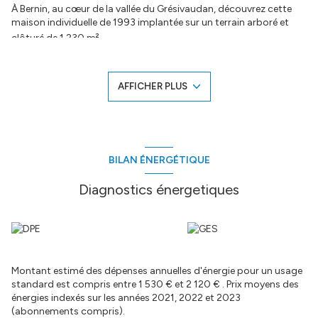
À Bernin, au cœur de la vallée du Grésivaudan, découvrez cette
maison individuelle de 1993 implantée sur un terrain arboré et
clôturé de 1 230 m².
La maison se développe sur trois niveaux et offre un fort
potentiel d’aménagement.
A ce jour seulement le premier étage et les combles sont
AFFICHER PLUS
aménagés sur environ 80m2 mais possibilité de finir
d'aménager tout le rez de chaussée en salon cuisine pour
arriver à 134m2.
Actuellement : Rez de chaussée - Cuisine d'été - 1er Etage Pièce de
vie, cuisine et 1 chambre - 2ième Niveau Combles 1 suiite
BILAN ÉNERGÉTIQUE
parentale.
Projection : Rez de Chaussée Salon / Cuisine - 1er Etage 3
Diagnostics énergetiques
chambres + SDB - 2ième Etage : Suite parentale > Prévoir Budget
Travaux 60/80000€ pour arriver à la projection
La second photo illustre un aménagement complet du rez de
jardin
En annexe, un double garage de plus de 28 m², équipé d’une
mezzanine offrant un espace de rangement supplémentaire -
Montant estimé des dépenses annuelles d'énergie pour un usage
Abri de 20m² complètent ce bien.
standard est compris entre 1 530 € et 2 120 € . Prix moyens des
Extérieur : beau jardin, terrain plat et clôturé, stationnements
énergies indexés sur les années 2021, 2022 et 2023
extérieurs sécurisés.
(abonnements compris).