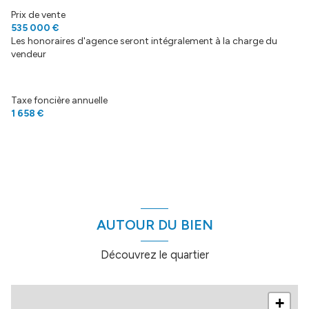
vue Belledonne
Prix de vente
535 000 €
Les honoraires d'agence seront intégralement à la charge du
arboré
vendeur
piscinable
Taxe foncière annuelle
1 658 €
AUTOUR DU BIEN
Découvrez le quartier
+