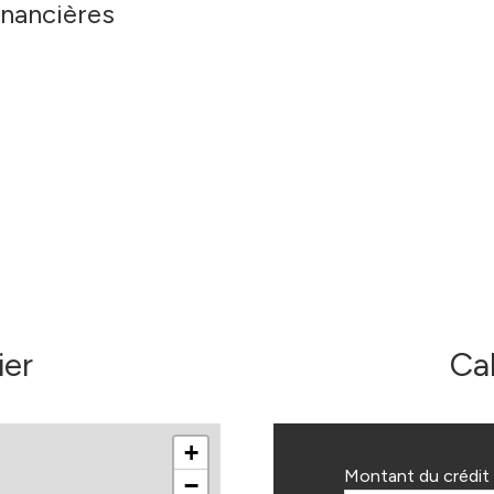
inancières
ier
Ca
+
Montant du crédit 
−