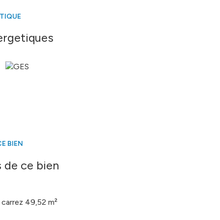
ÉTIQUE
é sont disponibles sur le site
Géorisques
ergetiques
E BIEN
 de ce bien
carrez 49,52 m²