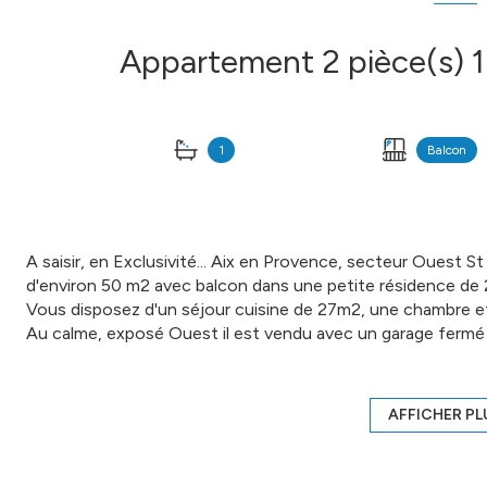
1
Balcon
A saisir, en Exclusivité... Aix en Provence, secteur Ouest 
d'environ 50 m2 avec balcon dans une petite résidence de 
Vous disposez d'un séjour cuisine de 27m2, une chambre e
Au calme, exposé Ouest il est vendu avec un garage fermé 
Proche des commodités, du CV et des axes routiers. Derniè
ascenseur, espaces verts, volets roulants électriques.
N'hésitez plus, appelez moi pour plus de détails.
AFFICHER PL
COMPTOIR IMMOBILIER DE FRANCE - Julie AVINENT - 06 2
d'informations sur www.cif-immo.com (réf. 13937) Honora