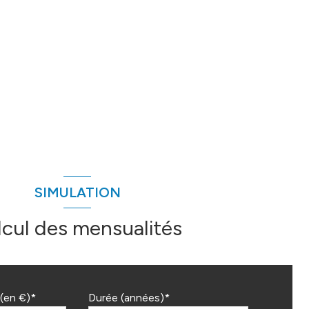
SIMULATION
lcul des mensualités
(en €)*
Durée (années)*