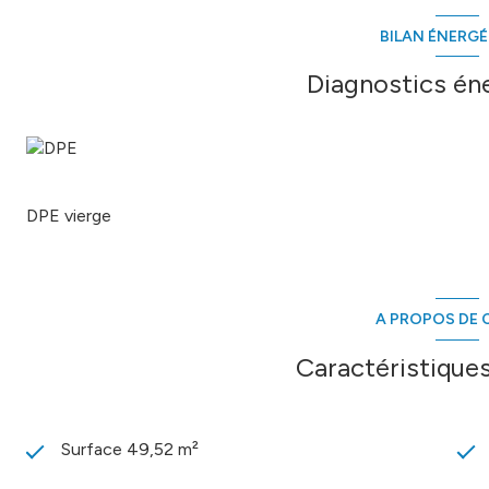
Annonce proposée par un agent commercial
BILAN ÉNERG
Les informations sur les risques auxquels ce bien est expos
Diagnostics én
DPE vierge
A PROPOS DE C
Caractéristiques
Surface 49,52 m²