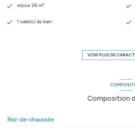
séjour 26 m²
1 salle(s) de bain
cuisine
1 garage(s)
VOIR PLUS DE CARACT
1 niveau(x)
COMPOSIT
ascenseur
Composition d
interphone
Rez-de-chaussée