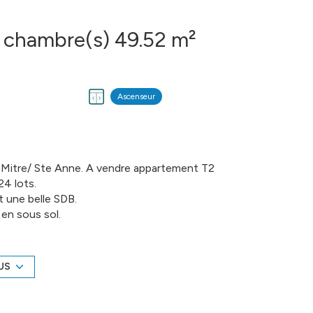
Appartement 2 pièce(s) 1 chambre(s) 49.52 m²
Ascenseur
St Mitre/ Ste Anne. A vendre appartement T2
24 lots.
t une belle SDB.
en sous sol.
res normes d'isolation et de confort (RT2012),
US
8 72 40 85 - EI Agent commercial - - Plus
ires charge vendeur