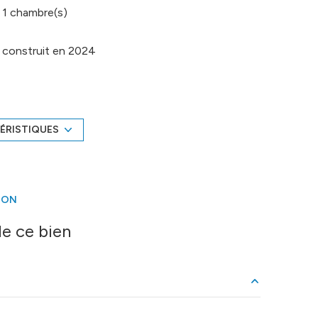
1 chambre(s)
construit en 2024
Chauffage individuel : autre (autre)
exposition Ouest
ÉRISTIQUES
1 étage(s)
ION
balcon
e ce bien
accès handicapé