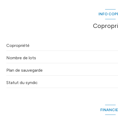
chambre
salon/sejour
INFO COP
salle de bain
Copropr
balcon
Copropriété
Nombre de lots
Plan de sauvegarde
Statut du syndic
FINANCI