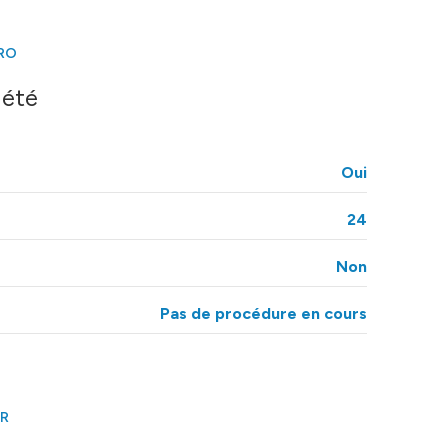
11.58 m²
26.88 m²
RO
6.75 m²
iété
5.57 m²
Oui
24
Non
Pas de procédure en cours
ER