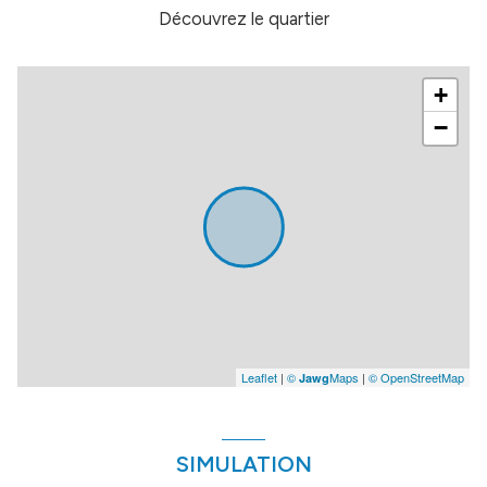
Découvrez le quartier
+
−
Leaflet
|
©
Maps
|
© OpenStreetMap
Jawg
SIMULATION