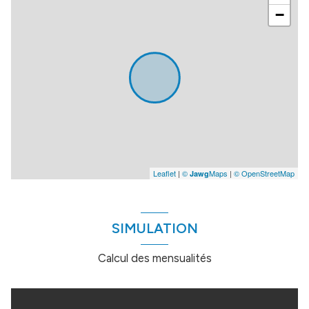
−
Leaflet
|
©
Maps
|
© OpenStreetMap
Jawg
SIMULATION
Calcul des mensualités