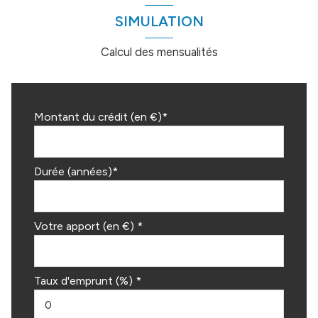
SIMULATION
Calcul des mensualités
Montant du crédit (en €)*
Durée (années)*
Votre apport (en €) *
Taux d'emprunt (%) *