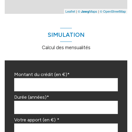
Leaflet
|
©
Maps
|
© OpenStreetMap
Jawg
SIMULATION
Calcul des mensualités
Montant du crédit (en €)*
Durée (années)*
Votre apport (en €) *