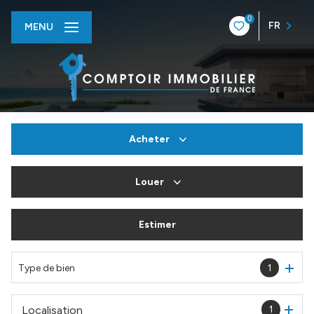
0
FR
MENU
Acheter
Louer
De l'ancien
Du neuf
Estimer
à l'année
De l'immo pro
En saisonnier
Type de bien
1
De l'immo pro
Localisation
1