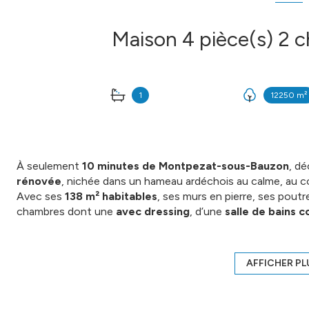
1
12250 m²
À seulement
10 minutes de Montpezat-sous-Bauzon
, d
rénovée
, nichée dans un hameau ardéchois au calme, au c
Avec ses
138 m² habitables
, ses murs en pierre, ses pout
chambres dont une
avec dressing
, d’une
salle de bains 
l’étage
, idéale pour créer une chambre supplémentaire, un 
À l’extérieur, vous profiterez d’un terrain d’environ
12 246 
voûtées
et d’une
dépendance en pierre à rénover
, offr
AFFICHER PL
invités ou un projet de gîte.
Un bien idéal pour une
résidence secondaire
, une
maison
au calme
ou un lieu de vie atypique en Ardèche.