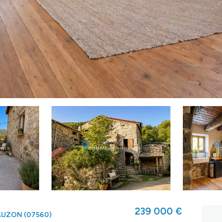
239 000 €
UZON (07560)