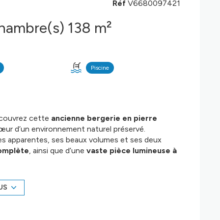
Réf
V6680097421
Maison 4 pièce(s) 2 chambre(s) 138 m²
Piscine
écouvrez cette
ancienne bergerie en pierre
œur d’un environnement naturel préservé.
res apparentes, ses beaux volumes et ses deux
complète
, ainsi que d’une
vaste pièce lumineuse à
bureau, un espace détente ou un atelier.
m²
, d’une terrasse ensoleillée, de
trois caves
ant un beau potentiel pour un atelier, un espace
US
 de caractère
, un
projet nature
, du
télétravail