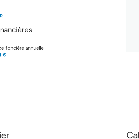
m²
ER
inancières
xe foncière annuelle
1 €
ier
Ca