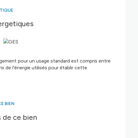
s tarder.
ÉTIQUE
r Immobilier de France - tél: 06 61 11 08 02 - mail:
accompagne avec plaisir dans la
réalisation de
ergetiques
2 050 € et 2 820 €
(prix moyens indexés sur 2021,
ogement pour un usage standard est compris entre
 de l'énergie utilisés pour établir cette
ques.gouv.fr
t ou de home staging virtuel non contractuelle.
é sont disponibles sur le site
Géorisques
E BIEN
 de ce bien