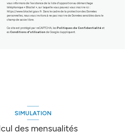
vous informons de l’existence de la liste d'opposition au démarchage
téléphonique « Bloctel », sur laquelle vous pouvez vous inscrire ici :
https://www.bloctel.gouv.fr
. Dans le cadre de la protection des Données
personnelles, nous vous invitons à ne pas inscrire de Données sensibles dans le
champ de saisie libre.
Ce site est protégé par reCAPTCHA, les
Politiques de Confidentialité
et
es
Conditions d'utilisation
de Google s'appliquent.
SIMULATION
lcul des mensualités