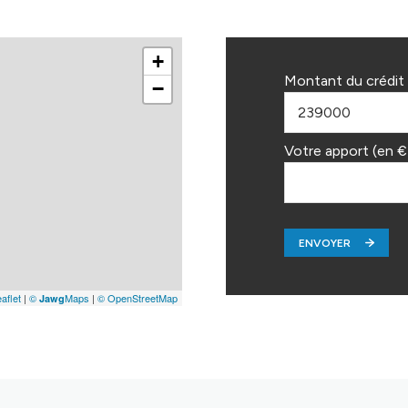
+
Montant du crédit 
−
Votre apport (en €
ENVOYER
aflet
|
©
Maps
|
© OpenStreetMap
Jawg