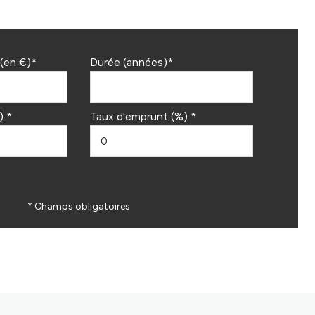
(en €)*
Durée (années)*
) *
Taux d'emprunt (%) *
* Champs obligatoires