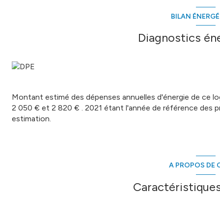
Un lieu rare, authentique et plein de charme, à découvrir san
BILAN ÉNERG
Contactez dès maintenant Nathalie PEYRAQUE
– Comptoi
n.peyraque@cif-immo.com N° RSAC : 529 138 588 Je vous 
Diagnostics én
votre projet immobilie
Diagnostics réalisés le 10/01/2024
Consommation énergie primaire : 319 kWh/m²/an
Consommation énergie finale : 314 kWh/m²/an
Montant estimé des dépenses annuelles d’énergie :
entre 
abonnements compris)
Montant estimé des dépenses annuelles d'énergie de ce l
Impôt Foncier: 561 €
2 050 € et 2 820 € . 2021 étant l'année de référence des prix
Informations sur les risques
: disponibles sur
www.georis
estimation.
Certaines photos présentent une suggestion d’aménagemen
Annonce proposée par un agent commercial
Les informations sur les risques auxquels ce bien est expos
A PROPOS DE C
Caractéristiques