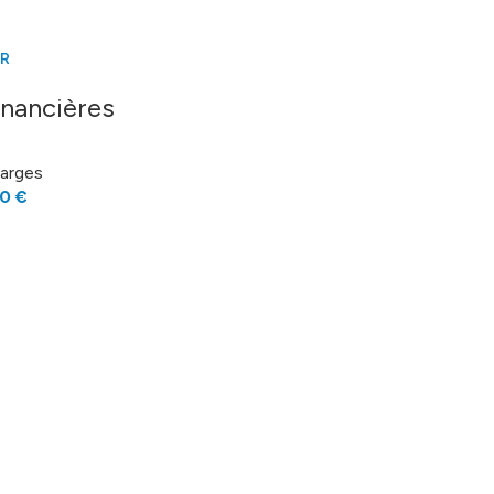
73 m²
4 m²
ER
1.4 m²
inancières
11 m²
arges
18 m²
0 €
12 m²
11 m²
29 m²
11.2 m²
23 m²
17 m²