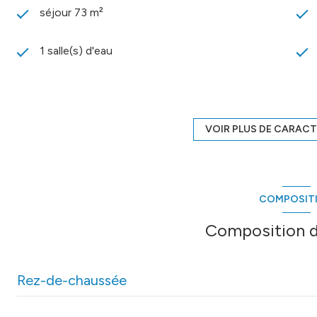
séjour 73 m²
1 salle(s) d'eau
Chauffage individuel : autre (electrique)
2 parking(s)
VOIR PLUS DE CARACT
arboré
COMPOSIT
visiophone
Composition d
Rez-de-chaussée