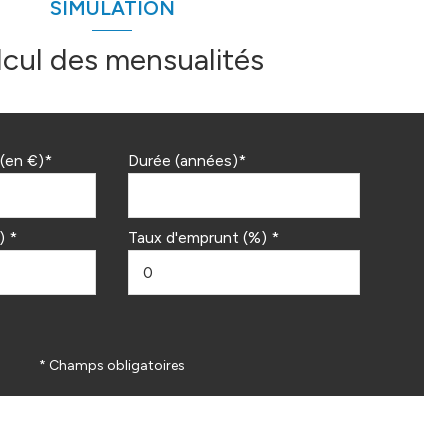
SIMULATION
lcul des mensualités
(en €)*
Durée (années)*
) *
Taux d'emprunt (%) *
* Champs obligatoires