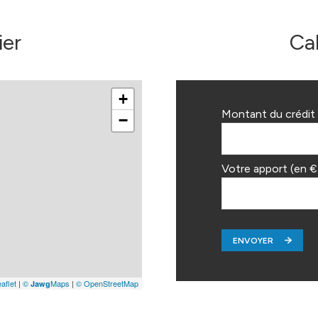
ier
Ca
+
Montant du crédit 
−
Votre apport (en €
ENVOYER
aflet
|
©
Maps
|
© OpenStreetMap
Jawg