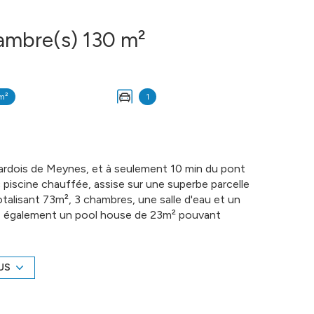
Villa 4 pièce(s) 3 chambre(s) 130 m²
m²
1
e gardois de Meynes, et à seulement 10 min du pont
ec piscine chauffée, assise sur une superbe parcelle
alisant 73m², 3 chambres, une salle d'eau et un
z également un pool house de 23m² pouvant
t 2 abris... Ce bien propose de belles prestations
mpe à chaleur pour la piscine et un volet de
IMMOBILIER DE FRANCE - Nicolas SERVOL - 06 34
US
e du greffe : NIMES - Plus d'informations sur
r