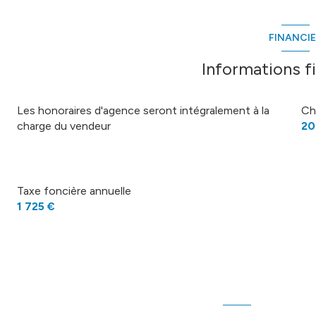
sÃ©jour
dÃ©gagement
FINANCI
wc
Informations f
sde
Les honoraires d'agence seront intégralement à la
Ch
chambre 1
charge du vendeur
20
chambre 2
chambre 3
Taxe foncière annuelle
garage
1 725 €
local
pool house
abri