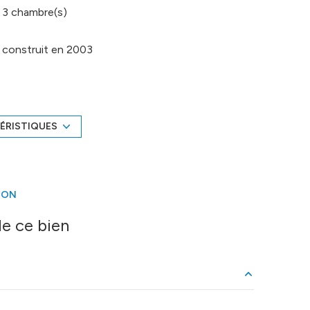
3 chambre(s)
construit en 2003
1 garage(s)
-1 côté(s) mitoyen(s)
ÉRISTIQUES
piscinable
ION
e ce bien