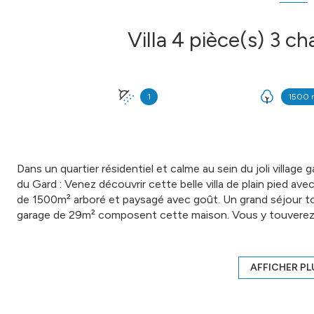
1
1500 
Dans un quartier résidentiel et calme au sein du joli villag
du Gard : Venez découvrir cette belle villa de plain pied av
de 1500m² arboré et paysagé avec goût. Un grand séjour tot
garage de 29m² composent cette maison. Vous y touvere
devenir un studio indépendant car déja fermé, 3 terrasses, e
avec notamment, la climatisation dans chaque pièce, une po
sécurité. Un bien à découvrir sans tarder ! COMPTOIR 
AFFICHER PL
56 46 37 - EI Agent commercial RSAC N° 883 263 188 - Vill
www.cif-immo.com (réf. 15287) Honoraires charge vendeu
Annonce proposée par un agent commercial