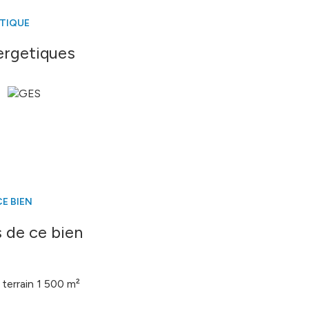
ÉTIQUE
é sont disponibles sur le site
Géorisques
ergetiques
E BIEN
 de ce bien
terrain 1 500 m²