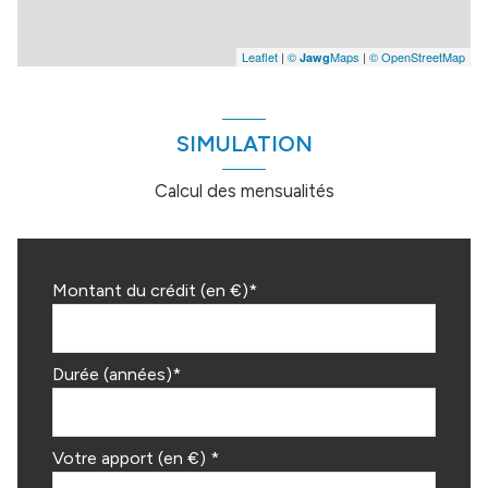
Leaflet
|
©
Maps
|
© OpenStreetMap
Jawg
SIMULATION
Calcul des mensualités
Montant du crédit (en €)*
Durée (années)*
Votre apport (en €) *