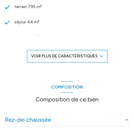
terrain 795 m²
séjour 44 m²
3 chambre(s)
1 salle(s) de bain
VOIR PLUS DE CARACTÉRISTIQUES
construit en 1981
cuisine séparée
COMPOSITION
1 garage(s)
Composition de ce bien
exposition Sud-Ouest
Rez-de-chaussée
1 niveau(x)