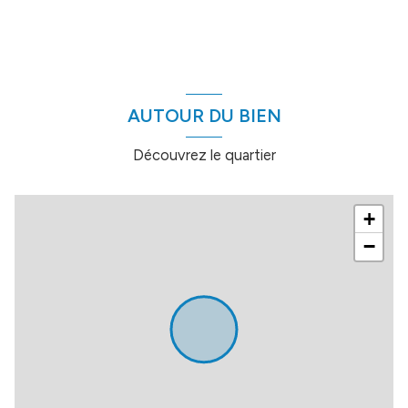
salon/sejour
44 m²
vue Jardin
cuisine
14 m²
chambre
10.66 m²
terrasse
chambre
9.84 m²
AUTOUR DU BIEN
arboré
chambre
9.92 m²
Découvrez le quartier
salle de bain
8.62 m²
piscinable
+
−