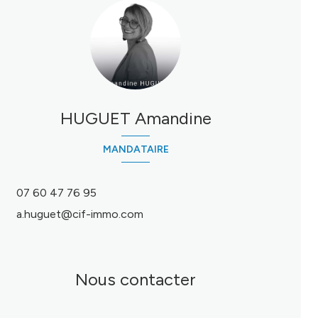
HUGUET Amandine
MANDATAIRE
07 60 47 76 95
a.huguet@cif-immo.com
Nous contacter