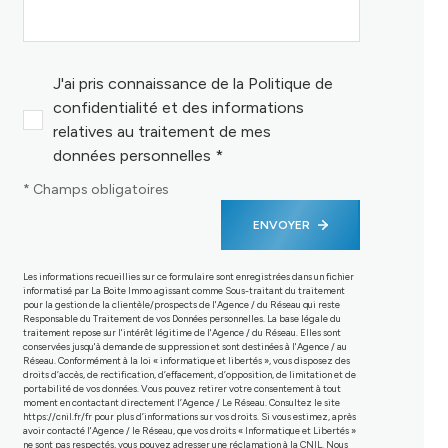
J'ai pris connaissance de la Politique de
confidentialité et des informations
relatives au traitement de mes
données personnelles *
* Champs obligatoires
ENVOYER
Les informations recueillies sur ce formulaire sont enregistrées dans un fichier
informatisé par La Boite Immo agissant comme Sous-traitant du traitement
pour la gestion de la clientèle/prospects de l'Agence / du Réseau qui reste
Responsable du Traitement de vos Données personnelles. La base légale du
traitement repose sur l'intérêt légitime de l'Agence / du Réseau. Elles sont
conservées jusqu'à demande de suppression et sont destinées à l'Agence / au
Réseau. Conformément à la loi « informatique et libertés », vous disposez des
droits d’accès, de rectification, d’effacement, d’opposition, de limitation et de
portabilité de vos données. Vous pouvez retirer votre consentement à tout
moment en contactant directement l’Agence / Le Réseau. Consultez le site
https://cnil.fr/fr
pour plus d’informations sur vos droits. Si vous estimez, après
avoir contacté l'Agence / le Réseau, que vos droits « Informatique et Libertés »
ne sont pas respectés, vous pouvez adresser une réclamation à la CNIL. Nous