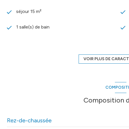
séjour 15 m²
1 salle(s) de bain
cuisine américaine (semi-équipée)
1 parking(s)
VOIR PLUS DE CARACT
1 niveau(x)
COMPOSIT
2 étage(s)
Composition d
balcon
Rez-de-chaussée