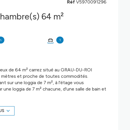
Réf
V5970091296
Duplex 3 pièce(s) 2 chambre(s) 64 m²
n
1
ineux de 64 m² carrez situé au GRAU-DU-ROI
5 mètres et proche de toutes commodités.
nt sur une loggia de 7 m², à l'étage vous
 une loggia de 7 m² chacune, d'une salle de bain et
a proposée avec cet appartement.
systhème de chauffage desservi par une chaudière
US
 la loggia du séjour et dans l'une des chambres.