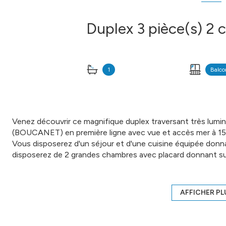
1
Balco
Venez découvrir ce magnifique duplex traversant très lum
(BOUCANET) en première ligne avec vue et accès mer à 1
Vous disposerez d'un séjour et d'une cuisine équipée donna
disposerez de 2 grandes chambres avec placard donnant sur
d'un WC et d'une buanderie.
Une place de parking dans la résidence sécurisée vous ser
Pour votre confort, des huisseries en double-vitrage, un 
AFFICHER PL
gaz de ville individuelle, des stores bannes électriques dans
A vos téléphones pour convenir d'une visite !!!!!!!!!!
Annonce proposée par un agent commercial