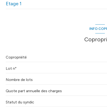
Etage 1
salon/sejour
cuisine
chambre
entrée
DEGAGEMENT CHAMBRE
INFO COP
buanderie
WC
Copropr
salle de bain
chambre
Copropriété
PLACARD
Lot n°
Nombre de lots
Quote part annuelle des charges
Statut du syndic