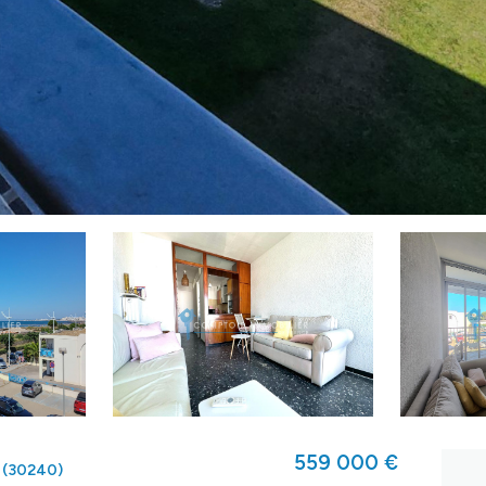
559 000 €
 (30240)