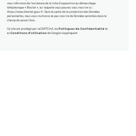
vous informons de l’existence de la liste d'opposition au démarchage
téléphonique « Bloctel », sur laquelle vous pouvez vous inscrire ici :
https://www.bloctel.gouv.fr
. Dans le cadre de la protection des Données
personnelles, nous vous invitons à ne pas inscrire de Données sensibles dans le
champ de saisie libre.
Ce site est protégé par reCAPTCHA, les
Politiques de Confidentialité
et
es
Conditions d'utilisation
de Google s'appliquent.