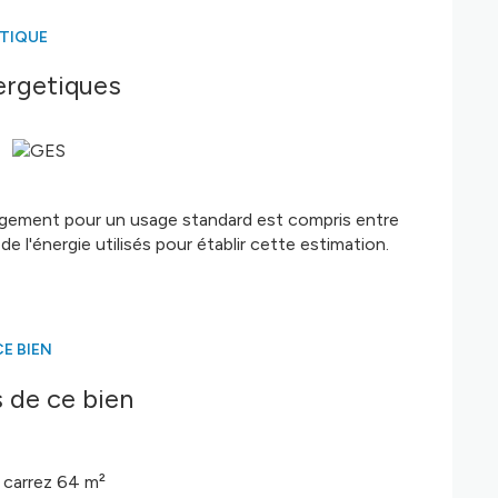
ÉTIQUE
é sont disponibles sur le site
Géorisques
ergetiques
ogement pour un usage standard est compris entre
e l'énergie utilisés pour établir cette estimation.
E BIEN
 de ce bien
carrez 64 m²