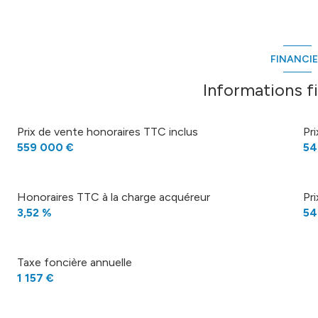
FINANCI
Informations f
Prix de vente honoraires TTC inclus
Pr
559 000 €
54
Honoraires TTC à la charge acquéreur
Pr
3,52 %
54
Taxe foncière annuelle
1 157 €