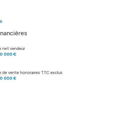
ER
inancières
ix net vendeur
0 000 €
ix de vente honoraires TTC exclus
0 000 €