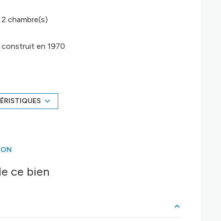
2 chambre(s)
construit en 1970
Chauffage : ()
exposition Est-Ouest
ÉRISTIQUES
1er étage
ION
vue DEGAGEE
e ce bien
interphone