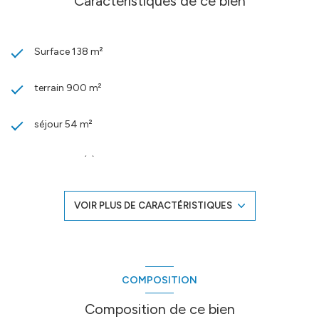
Caractéristiques de ce bien
Surface 138 m²
terrain 900 m²
séjour 54 m²
3 chambre(s)
2 salle(s) d'eau
VOIR PLUS DE CARACTÉRISTIQUES
construit en 1975
Chauffage autre : autre (electrique)
COMPOSITION
exposition Sud-Est
Composition de ce bien