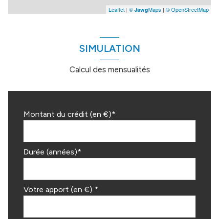
Leaflet
|
©
Maps
|
© OpenStreetMap
Jawg
SIMULATION
Calcul des mensualités
Montant du crédit (en €)*
Durée (années)*
Votre apport (en €) *