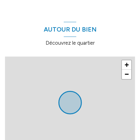
bureau
8 m²
dÃ©gagement divers
14.4 m²
AUTOUR DU BIEN
Découvrez le quartier
+
−