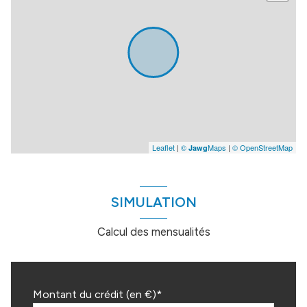
Leaflet
|
©
Maps
|
© OpenStreetMap
Jawg
SIMULATION
Calcul des mensualités
Montant du crédit (en €)*