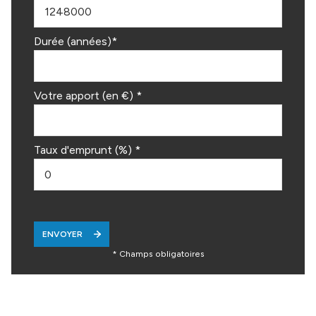
Durée (années)*
Votre apport (en €) *
Taux d'emprunt (%) *
ENVOYER
* Champs obligatoires