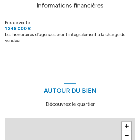
garage
43.04 m²
vue JARDIN ET PISCINE
Informations financières
annexe
6 m²
pièce à vivre
67.82 m²
Dégagement
5.04 m²
terrasse
Prix de vente
annexe
14.3 m²
chambre
16 m²
1 248 000 €
Les honoraires d'agence seront intégralement à la charge du
arboré
WC
2.63 m²
vendeur
chambre
16.69 m²
visiophone
chambre
17.56 m²
salle
36 m²
AUTOUR DU BIEN
Découvrez le quartier
+
−