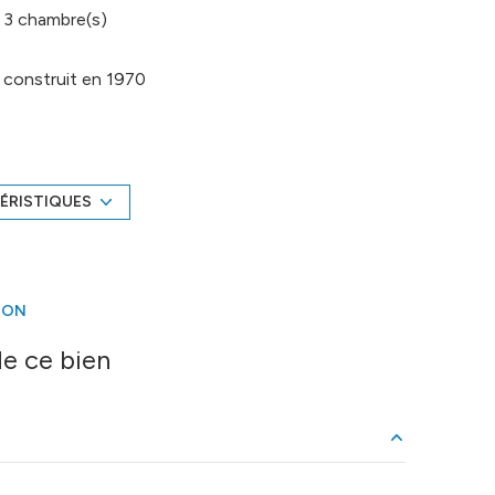
3 chambre(s)
construit en 1970
1 garage(s)
-1 côté(s) mitoyen(s)
ÉRISTIQUES
arboré
ION
e ce bien