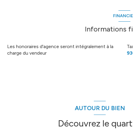
hall
sÃ‰jour
FINANCI
salon
Informations f
cuisine
Les honoraires d'agence seront intégralement à la
Ta
bureau
charge du vendeur
93
chambre 1
chambre 2
chambre 3
salle de bains
wc
AUTOUR DU BIEN
dÃ‰gagement
Découvrez le quart
hangar