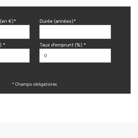
(en €)*
Durée (années)*
) *
Taux d'emprunt (%) *
* Champs obligatoires