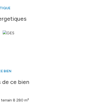
ÉTIQUE
é sont disponibles sur le site
Géorisques
ergetiques
E BIEN
 de ce bien
terrain 8 280 m²