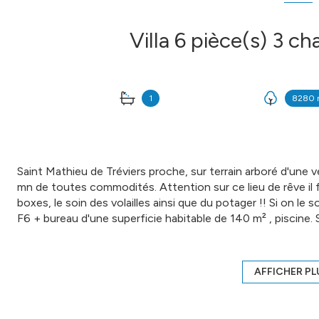
1
8280 
Saint Mathieu de Tréviers proche, sur terrain arboré d'une 
mn de toutes commodités. Attention sur ce lieu de rêve il f
boxes, le soin des volailles ainsi que du potager !! Si on le 
F6 + bureau d'une superficie habitable de 140 m² , piscine.
salon, bureau,3 chambres......sur la propriété un hangar de 45
30 mn de Montpellier. Rarae A SAISIR ! Honoraires ch
Joël TEISSIER - 06 75 48 20 79 - Plus d'informations sur 
AFFICHER PL
CORONAVIRUS : Nos visites s'effectueront avec la mise e
le port d'un masque et dans le respect des gestes barrières,
Annonce proposée par un agent commercial