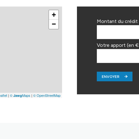
+
Montant du crédit 
−
Votre apport (en €
ENVOYER
aflet
|
©
Maps
|
© OpenStreetMap
Jawg