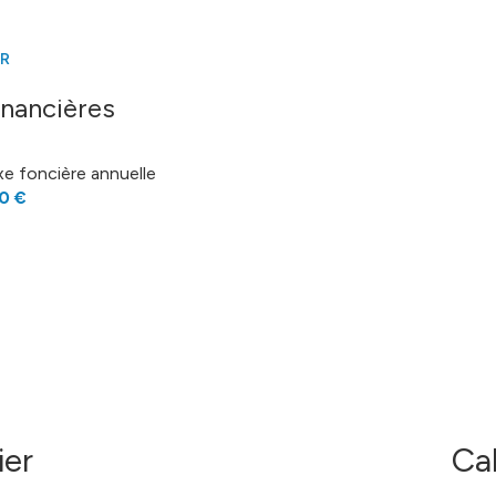
4 m²
28 m²
ER
22 m²
inancières
13.5 m²
xe foncière annuelle
6 m²
0 €
24 m²
22 m²
11 m²
9 m²
1 m²
m²
ier
Ca
45 m²