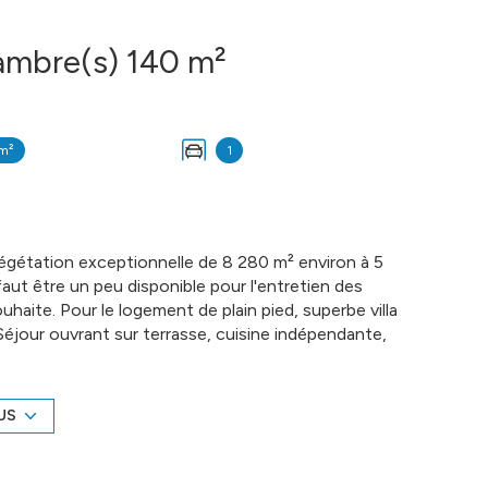
Villa 6 pièce(s) 3 chambre(s) 140 m²
m²
1
végétation exceptionnelle de 8 280 m² environ à 5
aut être un peu disponible pour l'entretien des
souhaite. Pour le logement de plain pied, superbe villa
 Séjour ouvrant sur terrasse, cuisine indépendante,
 m², un atelier, la sellerie complète la structure. A
arge vendeur COMPTOIR IMMOBILIER DE FRANCE -
www.cif-immo.com (réf. 12523) -- Informations
US
n place d'un protocole sanitaire, notamment avec
 afin d'assurer la protection de tous. --