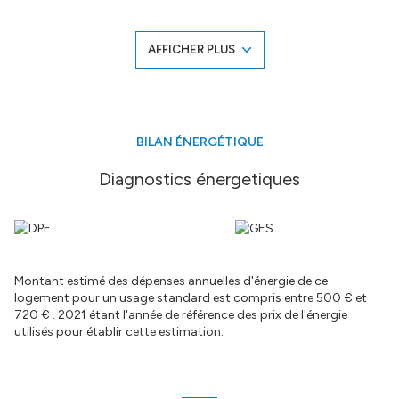
baignée de lumière ainsi que 2 espaces terrasse parfait pour vos
soirées entre amis , un garage /cellier vient completer le bas ;
A l'étage 3 chambres confortables , une salle d'eau moderne .
AFFICHER PLUS
La construction en 2017 , encore couverte par la garantie
dommage ouvrage jusqu'en 2027 .
Aucun travaux à prévoir , maison fonctionnelle et bien entretenue
.
Idéal pour une famille ou pour un premier achat
pour plus d'informations ou organiser une visite , contactez moi
BILAN ÉNERGÉTIQUE
!
Annonce proposée par un agent commercial
Diagnostics énergetiques
Les informations sur les risques auxquels ce bien est exposé sont
disponibles sur le site
Géorisques
Montant estimé des dépenses annuelles d'énergie de ce
logement pour un usage standard est compris entre 500 € et
720 € . 2021 étant l'année de référence des prix de l'énergie
utilisés pour établir cette estimation.