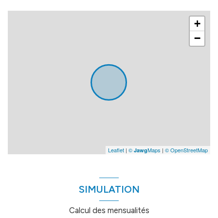
+
−
Leaflet
|
©
Maps
|
© OpenStreetMap
Jawg
SIMULATION
Calcul des mensualités