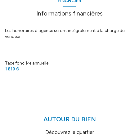
FINANCIER
cuisine américaine (équipée)
Informations financières
Chauffage collectif : air pulsé (electrique)
Les honoraires d'agence seront intégralement à la charge du
vendeur
1 garage(s)
exposition Sud
Taxe foncière annuelle
1 819 €
1 niveau(x)
terrasse
arboré
AUTOUR DU BIEN
piscinable
Découvrez le quartier
accès handicapé