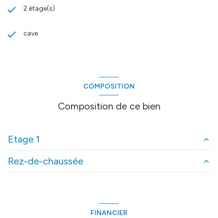
2 étage(s)
cave
COMPOSITION
Composition de ce bien
Etage 1
Rez-de-chaussée
chambre 1
19 m²
entree
7 m²
sejour
25 m²
FINANCIER