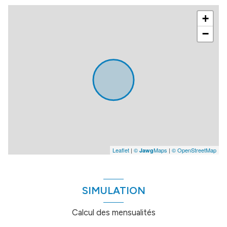
+
−
Leaflet
|
©
Maps
|
© OpenStreetMap
Jawg
SIMULATION
Calcul des mensualités