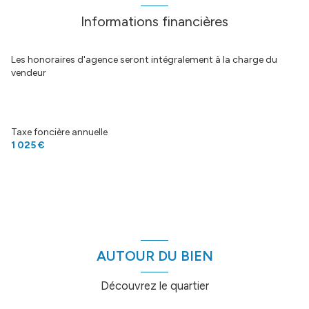
cuisine
11.5 m²
Informations financières
wc
1.5 m²
chambre 2
12.5 m²
Les honoraires d'agence seront intégralement à la charge du
vendeur
salle de bain
9.5 m²
bureau
9 m²
chambre
10 m²
Taxe foncière annuelle
1 025 €
AUTOUR DU BIEN
Découvrez le quartier