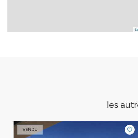
Le
les aut
VENDU