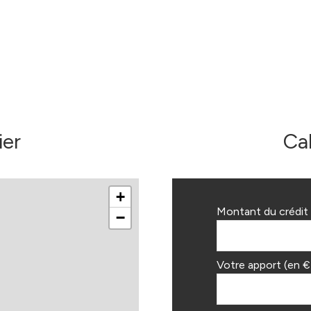
ier
Ca
+
Montant du crédit 
−
Votre apport (en €