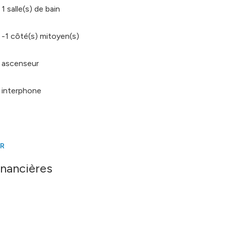
1 salle(s) de bain
-1 côté(s) mitoyen(s)
ascenseur
interphone
ER
inancières