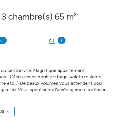
Appartement 4 pièce(s) 3 chambre(s) 65 m²
eur
2
et du centre-ville. Magnifique appartement
es ! (Menuiseries double vitrage, volets roulants
uisine etc...) De beaux volumes vous attendent pour
 gardien. Vous apprécierez l'aménagement intérieur
t les deux places de parking privative. Vous serez à
médecins, commerces etc... COMPTOIR IMMOBILIER
informations sur www.cif-immo.com (réf. 3822)
US
é sont disponibles sur le site
Géorisques