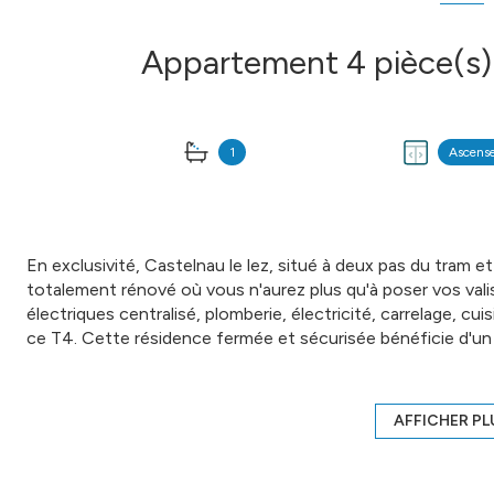
1
Ascens
En exclusivité, Castelnau le lez, situé à deux pas du tram 
totalement rénové où vous n'aurez plus qu'à poser vos valis
électriques centralisé, plomberie, électricité, carrelage, c
ce T4. Cette résidence fermée et sécurisée bénéficie d'un
moderne de la cuisine américaine ainsi que la cave, balcon e
proximité immédiate de toutes les commodités, école, 
DE FRANCE - Christophe BAULO - 06 50 197 197 - Plus d'
AFFICHER PL
Annonce proposée par un agent commercial
Les informations sur les risques auxquels ce bien est expos