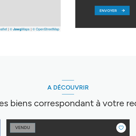
ENVOYER
aflet
|
©
Maps
|
© OpenStreetMap
Jawg
A DÉCOUVRIR
res biens correspondant à votre r
VENDU