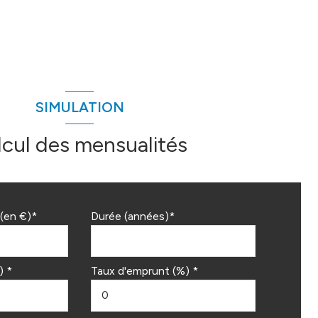
SIMULATION
lcul des mensualités
(en €)*
Durée (années)*
) *
Taux d'emprunt (%) *