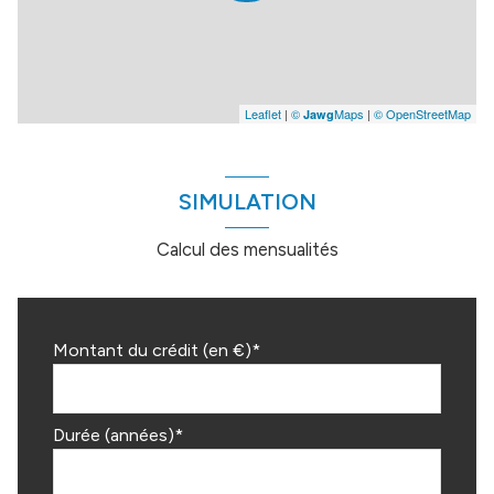
Leaflet
|
©
Maps
|
© OpenStreetMap
Jawg
SIMULATION
Calcul des mensualités
Montant du crédit (en €)*
Durée (années)*