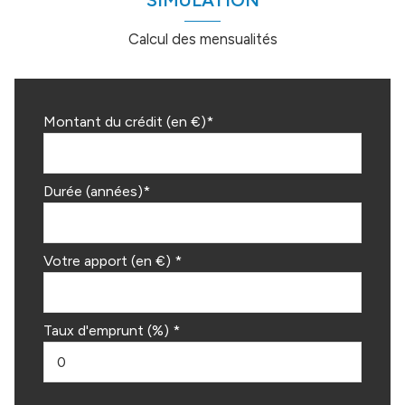
SIMULATION
Calcul des mensualités
Montant du crédit (en €)*
Durée (années)*
Votre apport (en €) *
Taux d'emprunt (%) *