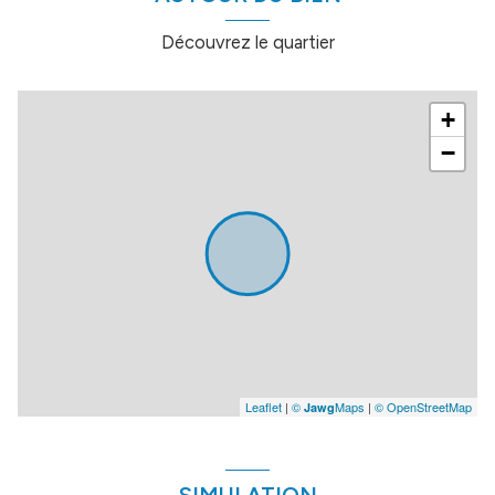
Découvrez le quartier
+
−
Leaflet
|
©
Maps
|
© OpenStreetMap
Jawg