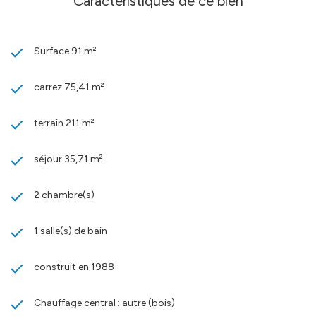
Caractéristiques de ce bien
CIF ARDECHE - Bruno CHAMPETIER - 06 70 16 21 00 -
Négociateur Immobilier C.I.F. - Plus d'informations sur cif-
ardeche.com (réf. 15366A8)
Surface 91 m²
Les informations sur les risques auxquels ce bien est exposé sont
disponibles sur le site
Géorisques
carrez 75,41 m²
terrain 211 m²
séjour 35,71 m²
2 chambre(s)
1 salle(s) de bain
construit en 1988
Chauffage central : autre (bois)