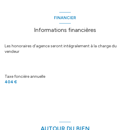
sas d'entree
4.5 m²
vÃ‰randa
12 m²
FINANCIER
piÃˆce de vie
35.71 m²
Informations financières
wc
3.89 m²
palier
5.81 m²
Les honoraires d'agence seront intégralement à la charge du
vendeur
local chauffe-eau
m²
salle de bains
4.88 m²
chambre 1
11.04 m²
Taxe foncière annuelle
404 €
chambre 2
11.66 m²
AUTOUR DU BIEN