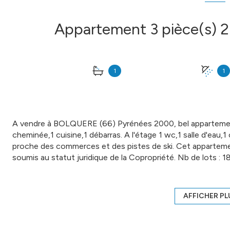
1
1
A vendre à BOLQUERE (66) Pyrénées 2000, bel appartement
cheminée,1 cuisine,1 débarras. A l'étage 1 wc,1 salle d'eau,1
proche des commerces et des pistes de ski. Cet appartement
soumis au statut juridique de la Copropriété. Nb de lots :
moyen annuel quote-part du budget prévisionnel vendeur
IMMOBILIER DE FRANCE - Eric RONCE - 06 33 12 08 19 - 
du greffe : PERPIGNAN - Plus d'informations sur www.cif
AFFICHER PL
CORONAVIRUS : Nos visites s'effectueront avec la mise e
le port d'un masque et dans le respect des gestes barrières,
Annonce proposée par un agent commercial