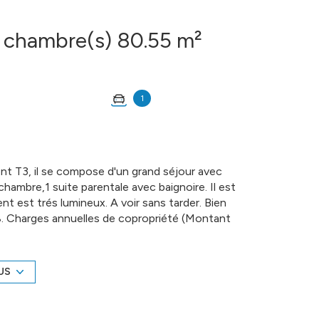
Appartement 3 pièce(s) 2 chambre(s) 80.55 m²
1
 T3, il se compose d'un grand séjour avec
 chambre,1 suite parentale avec baignoire. Il est
 est trés lumineux. A voir sans tarder. Bien
 18. Charges annuelles de copropriété (Montant
) : 1 000 €. Honoraires charge vendeur COMPTOIR
Agent commercial RSAC N° 879 956 787 - Ville
-immo.com (réf. 14806) -- Informations
US
n place d'un protocole sanitaire, notamment avec
 afin d'assurer la protection de tous. --