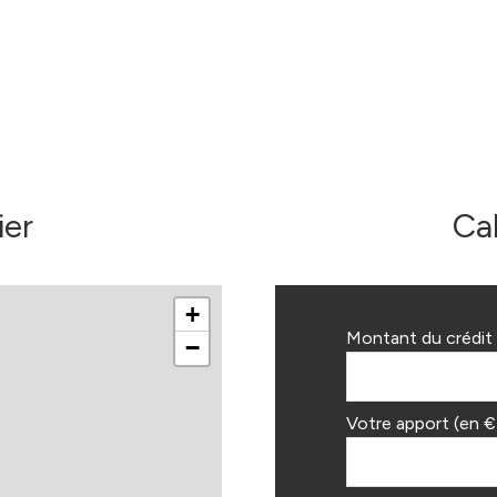
ier
Ca
+
Montant du crédit 
−
Votre apport (en €