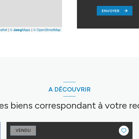
ENVOYER
aflet
|
©
Maps
|
© OpenStreetMap
Jawg
A DÉCOUVRIR
res biens correspondant à votre r
VENDU