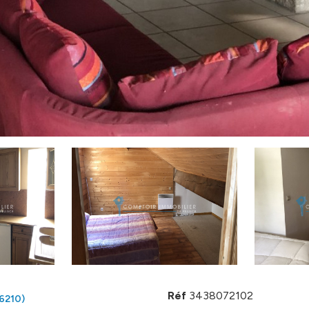
Réf
3438072102
6210)