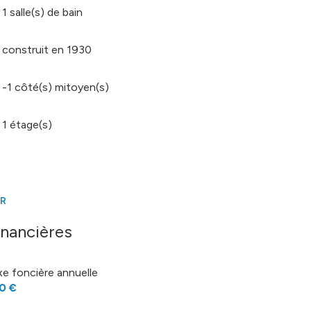
1 salle(s) de bain
construit en 1930
-1 côté(s) mitoyen(s)
1 étage(s)
ER
inancières
xe foncière annuelle
0 €