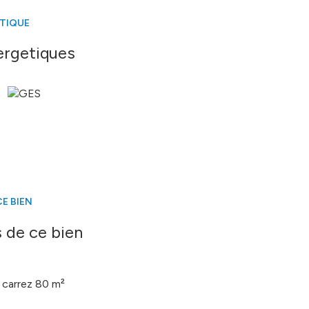
ÉTIQUE
é sont disponibles sur le site
Géorisques
ergetiques
E BIEN
 de ce bien
carrez 80 m²