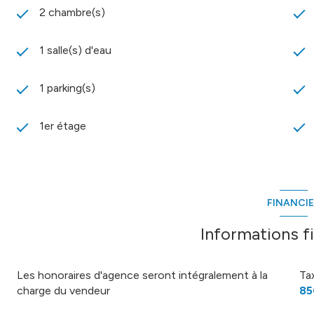
2 chambre(s)
1 salle(s) d'eau
1 parking(s)
1er étage
FINANCI
Informations f
Les honoraires d'agence seront intégralement à la
Ta
charge du vendeur
85