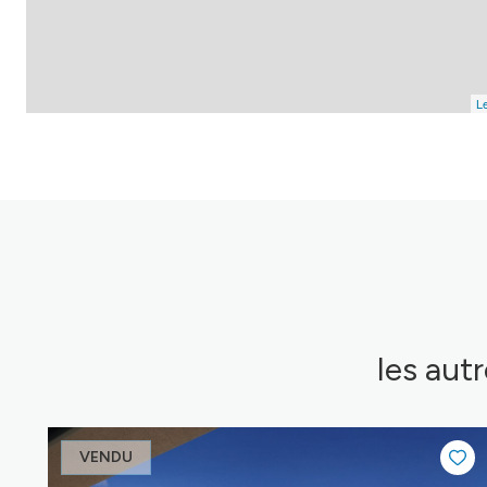
Le
les aut
VENDU