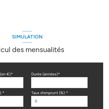
SIMULATION
lcul des mensualités
(en €)*
Durée (années)*
) *
Taux d'emprunt (%) *