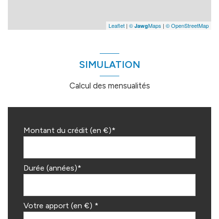
Leaflet
|
©
Maps
|
© OpenStreetMap
Jawg
SIMULATION
Calcul des mensualités
Montant du crédit (en €)*
Durée (années)*
Votre apport (en €) *