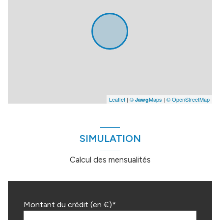
Leaflet
|
©
Maps
|
© OpenStreetMap
Jawg
SIMULATION
Calcul des mensualités
Montant du crédit (en €)*