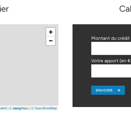
ier
Ca
+
Montant du crédit 
−
Votre apport (en €
ENVOYER
aflet
|
©
Maps
|
© OpenStreetMap
Jawg