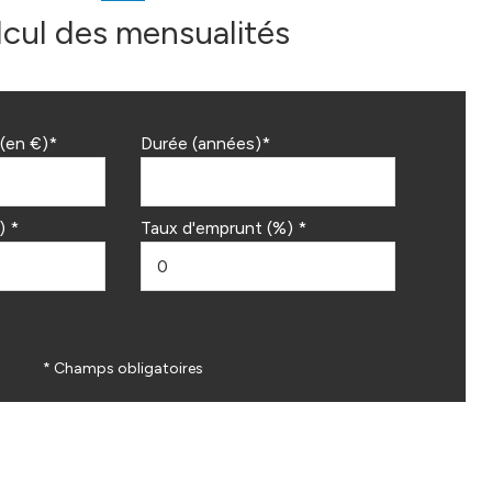
lcul des mensualités
(en €)*
Durée (années)*
) *
Taux d'emprunt (%) *
* Champs obligatoires