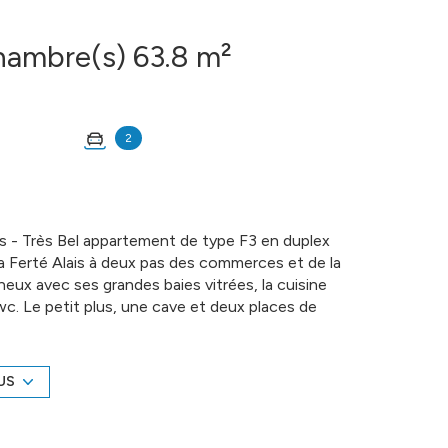
Duplex 4 pièce(s) 2 chambre(s) 63.8 m²
2
s - Très Bel appartement de type F3 en duplex
La Ferté Alais à deux pas des commerces et de la
neux avec ses grandes baies vitrées, la cuisine
. Le petit plus, une cave et deux places de
 Nb de lots : 27. Honoraires charge vendeur
- EI Agent commercial RSAC N° 511 532 772 -
mobilierdugatinais.com
US
é sont disponibles sur le site
Géorisques