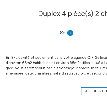
1
En Exclusivité et seulement dans votre agence CIF Gatinai
d'environ 63m2 habitables et environ 85m2 utiles, situé à 
gare. Vous serez séduit par le salon/séjour spacieux et lumi
aménagée, deux chambres, salle d'eau avec wc et second wc
parking. Bien soumis au statut juridique de la Copropriété.
CIF GATINAIS - Sébastien DESBOURDES - O6 03 03 47 26 
Ville du greffe : EVRY - Plus d'informations sur comptoirim
AFFICHER PL
Les informations sur les risques auxquels ce bien est expos