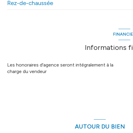
Rez-de-chaussée
entrÃ©e salon
wc
FINANCI
cuisine
Informations f
chambre 1
Les honoraires d'agence seront intégralement à la
mezza
charge du vendeur
chambre 2
salle d' eau/ wc
AUTOUR DU BIEN