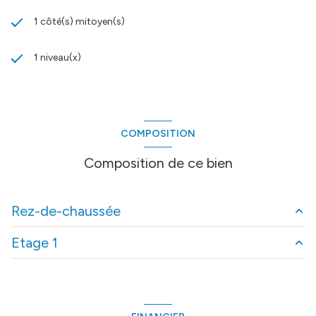
1 côté(s) mitoyen(s)
1 niveau(x)
COMPOSITION
Composition de ce bien
Rez-de-chaussée
Etage 1
entrée
4.35 m²
cuisine
10.57 m²
palier
0.71 m²
WC
1.33 m²
dressing
4.32 m²