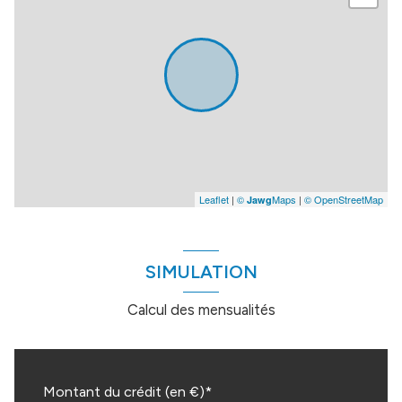
Leaflet
|
©
Maps
|
© OpenStreetMap
Jawg
SIMULATION
Calcul des mensualités
Montant du crédit (en €)*