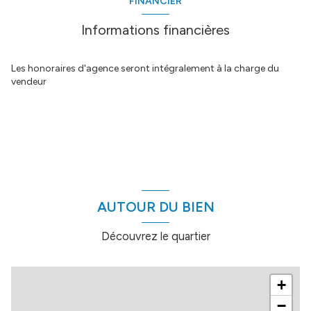
FINANCIER
salon/sejour
17.24 m²
salle d'eau
4.93 m²
Informations financières
chambre
6.43 m²
Les honoraires d'agence seront intégralement à la charge du
vendeur
AUTOUR DU BIEN
Découvrez le quartier
+
−