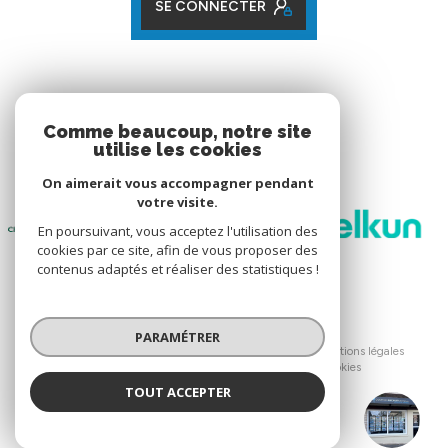
SE CONNECTER
ADHÉRENTS
Comme beaucoup, notre site
utilise les cookies
Nos partenaires
On aimerait vous accompagner pendant
votre visite.
En poursuivant, vous acceptez l'utilisation des
cookies par ce site, afin de vous proposer des
contenus adaptés et réaliser des statistiques !
© 2026 | Tous droits réservés
PARAMÉTRER
Nos honoraires
Nos partenaires
Mentions légales
Admin
Politique RGPD
Cookies
TOUT ACCEPTER
Réalisé par :
GATINAIS