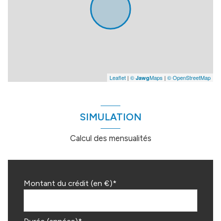
Leaflet
|
©
Maps
|
© OpenStreetMap
Jawg
SIMULATION
Calcul des mensualités
Montant du crédit (en €)*