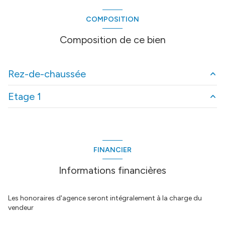
construit en 1983
COMPOSITION
cuisine séparée (équipée)
Composition de ce bien
1 garage(s)
Rez-de-chaussée
1 niveau(x)
Etage 1
entree
3.7 m²
1 étage(s)
salon sam
33.5 m²
palier
10.15 m²
cuisine
8.07 m²
terrasse
FINANCIER
cellier chaufferie
3.5 m²
arboré
Informations financières
degagement
m²
sdd
4.8 m²
piscinable
Les honoraires d'agence seront intégralement à la charge du
wc
m²
vendeur