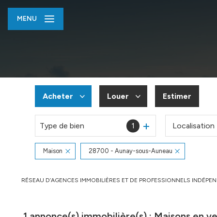
MENU
Acheter
Louer
Estimer
Type de bien
1
Localisation
De l'ancien
à l'année
Du neuf
En saisonnier
Maison
28700 - Aunay-sous-Auneau
De l'immo pro
De l'immo pro
RÉSEAU D’AGENCES IMMOBILIÈRES ET DE PROFESSIONNELS INDÉPE
1
annonce(s) immobilière(s) : Maisons en 