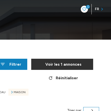
0
FR
Filtrer
Voir les
1
annonces
Réinitialiser
EAU
MAISON
Trier par