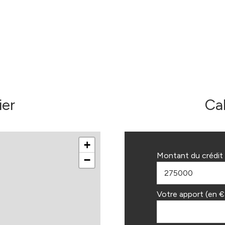
ier
Ca
+
Montant du crédit 
−
Votre apport (en €