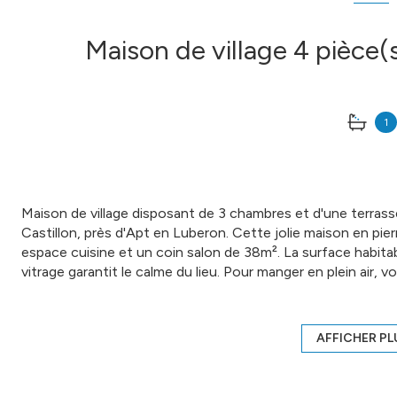
1
Maison de village disposant de 3 chambres et d'une terrasse
Castillon, près d'Apt en Luberon. Cette jolie maison en pie
espace cuisine et un coin salon de 38m². La surface habit
vitrage garantit le calme du lieu. Pour manger en plein air,
11m². Le prix s'élève à 275 000 €. Habitation convenant à 
votre agence COMPTOIR IMMOBILIER DE FRANCE - Agence 
AFFICHER PL
Les informations sur les risques auxquels ce bien est expos