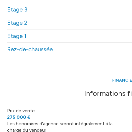
Etage 3
Etage 2
chambre
Etage 1
terrasse
chambre
Rez-de-chaussée
salle de bain
chambre
salon/sejour
mezzanine
buanderie
FINANCI
Informations f
Prix de vente
275 000 €
Les honoraires d'agence seront intégralement à la
charge du vendeur