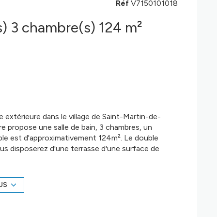
Réf
V7150101018
Maison de village 4 pièce(s) 3 chambre(s) 124 m²
 extérieure dans le village de Saint-Martin-de-
rre propose une salle de bain, 3 chambres, un
able est d'approximativement 124m². Le double
 vous disposerez d'une terrasse d'une surface de
une famille. Entrez rapidement en contact avec
FF Immo si ce domicile vous intéresse.
US
é sont disponibles sur le site
Géorisques