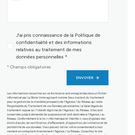
J'ai pris connaissance de la Politique de
confidentialité et des informations
relatives au traitement de mes
données personnelles *
* Champs obligatoires
ENVOYER
Les informations recueillies sur ce formulaire sont enregistrées dans un fichier
informatisé par La Boite Immo agissant comme Sous-traitant du traitement
pour la gestion de la clientèle/prospects de l'Agence / du Réseau qui reste
Responsable du Traitement de vos Données personnelles. La base légale du
traitement repose sur l'intérêt légitime de l'Agence / du Réseau. Elles sont
conservées jusqu'à demande de suppression et sont destinées à l'Agence / au
Réseau. Conformément à la loi « informatique et libertés », vous disposez des
droits d’accès, de rectification, d’effacement, d’opposition, de limitation et de
portabilité de vos données. Vous pouvez retirer votre consentement à tout
moment en contactant directement l’Agence / Le Réseau. Consultez le site