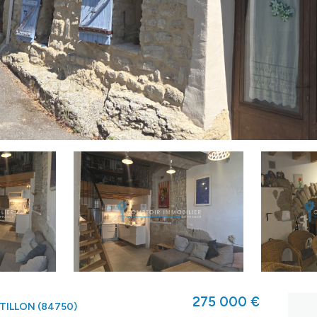
275 000 €
TILLON (84750)