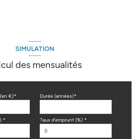
SIMULATION
lcul des mensualités
(en €)*
Durée (années)*
) *
Taux d'emprunt (%) *