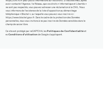
https://cnil.fr/fr
pour plus d’informations sur vos droits. Si vous estimez, après
avoir contacté l'Agence / le Réseau, que vos droits « Informatique et Libertés »
ne sont pas respectés, vous pouvez adresser une réclamation à la CNIL. Nous
vous informons de l’existence de la liste d'opposition au démarchage
téléphonique « Bloctel », sur laquelle vous pouvez vous inscrire ici :
https://www.bloctel.gouv.fr
. Dans le cadre de la protection des Données
personnelles, nous vous invitons à ne pas inscrire de Données sensibles dans le
champ de saisie libre.
Ce site est protégé par reCAPTCHA, les
Politiques de Confidentialité
et
es
Conditions d'utilisation
de Google s'appliquent.