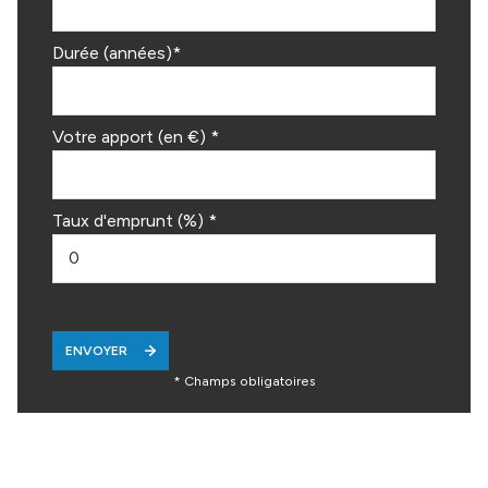
Durée (années)*
Votre apport (en €) *
Taux d'emprunt (%) *
ENVOYER
* Champs obligatoires