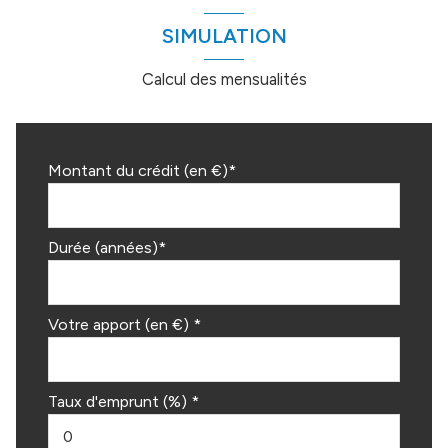
SIMULATION
Calcul des mensualités
Montant du crédit (en €)*
Durée (années)*
Votre apport (en €) *
Taux d'emprunt (%) *