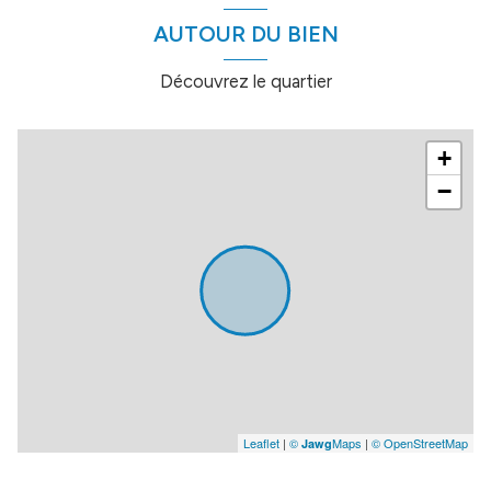
lingerie
10.6 m²
AUTOUR DU BIEN
cuisine
10.1 m²
Découvrez le quartier
salle de douches
5.7 m²
salon/salle Ã manger
19.5 m²
+
vÃ©randa
17.2 m²
−
ch1
17.3 m²
ch2
10.2 m²
Leaflet
|
©
Maps
|
© OpenStreetMap
Jawg