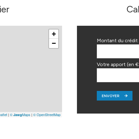
ier
Ca
12.3 m²
6 m²
+
2.2 m²
Montant du crédit 
−
6.5 m²
5.8 m²
Votre apport (en €
ENVOYER
aflet
|
©
Maps
|
© OpenStreetMap
Jawg