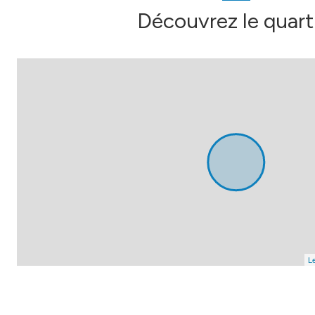
Découvrez le quart
ch3
salle de douches
dressing
ch4
ch5
Le