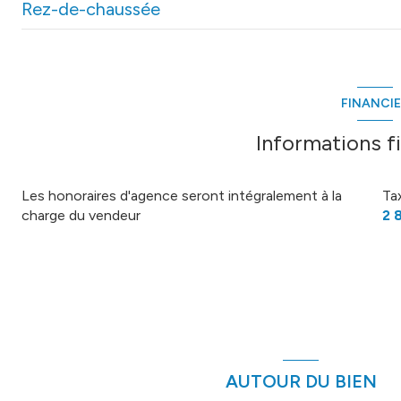
Rez-de-chaussée
salon/salle Ã manger
entrÃ©e 1
FINANCI
entrÃ©e 2
Informations f
salle de bains
Les honoraires d'agence seront intégralement à la
Ta
wc
charge du vendeur
2 
couloir
ch1
cuisine ae
mezzanine
coulpoir
AUTOUR DU BIEN
ch2