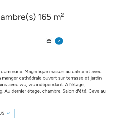
Autre 7 pièce(s) 5 chambre(s) 165 m²
2
a commune. Magnifique maison au calme et avec
 manger cathédrale ouvert sur terrasse et jardin
ains avec wc, wc indépendant. A l'étage,
. Au dernier étage, chambre. Salon d'été. Cave au
r. Garages. Terrain clos et paysagé de 4800 m2
IER DE NORMANDIE - Gilbert GENESTE - 06 61
ons sur www.cin.immo.com (réf. 10246)
US
é sont disponibles sur le site
Géorisques