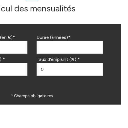
lcul des mensualités
(en €)*
Durée (années)*
) *
Taux d'emprunt (%) *
* Champs obligatoires