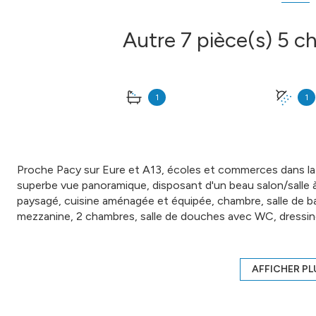
1
1
Proche Pacy sur Eure et A13, écoles et commerces dans l
superbe vue panoramique, disposant d'un beau salon/salle à
paysagé, cuisine aménagée et équipée, chambre, salle de b
mezzanine, 2 chambres, salle de douches avec WC, dressing
sous sol total. Piscine couverte avec douche et wc. Buche
environ. Honoraires charge vendeur COMPTOIR IMMOBIL
19 05 67 - Marie NGUYEN 07 77 96 31 87 Plus d'informati
AFFICHER PL
Annonce proposée par un agent commercial
Les informations sur les risques auxquels ce bien est expos