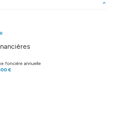
43 m²
11.1 m²
ER
1 m²
inancières
6.3 m²
xe foncière annuelle
2.1 m²
800 €
4.8 m²
12.5 m²
17.6 m²
8.3 m²
5.7 m²
19.8 m²