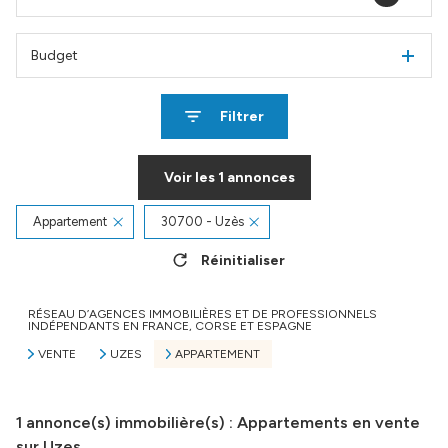
Budget
Filtrer
Voir les
1
annonces
Appartement
30700 - Uzès
Réinitialiser
RÉSEAU D’AGENCES IMMOBILIÈRES ET DE PROFESSIONNELS
INDÉPENDANTS EN FRANCE, CORSE ET ESPAGNE
VENTE
UZES
APPARTEMENT
1
annonce(s) immobilière(s) : Appartements en vente
sur Uzes