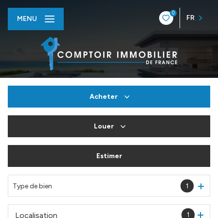
0
FR
MENU
Acheter
Louer
De l'ancien
Du neuf
Estimer
à l'année
De l'immo pro
En saisonnier
Type de bien
1
De l'immo pro
Localisation
1