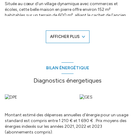
Située au cœur d’un village dynamique avec commerces et
écoles, cette belle maison en pierre offre environ 152 m²
habitables sur un terrain de 600 m², alliant le cachet de l’ancien
et le confort moderne.
Elle se compose de trois chambres, dont une suite parentale,
AFFICHER PLUS
d’un bureau idéal pour le télétravail, d’une buanderie, ainsi que
d’une cuisine aménagée et entièrement équipée, fonctionnelle et
conviviale.
La maison dispose également d’une cave voûtée et un grand
garage parfait pour le stockage.
BILAN ÉNERGÉTIQUE
Côté confort, vous bénéficierez d’une pompe à chaleur air/eau,
Diagnostics énergetiques
complétée par un poêle à bois, assurant une chaleur douce et
économique tout au long de l’année.
Le terrain de 600 m² offre un agréable espace extérieur pour
profiter des beaux jours.
Montant estimé des dépenses annuelles d'énergie pour un usage
A visiter sans tarder !!!
standard est compris entre 1 210 € et 1 690 € . Prix moyens des
énergies indexés sur les années 2021, 2022 et 2023
(abonnements compris).