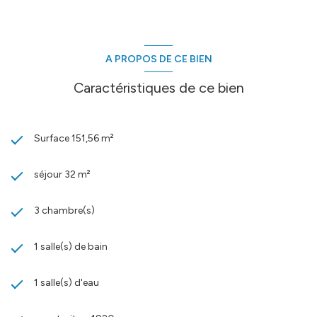
Les informations sur les risques auxquels ce bien est exposé sont
disponibles sur le site
Géorisques
A PROPOS DE CE BIEN
Caractéristiques de ce bien
Surface 151,56 m²
séjour 32 m²
3 chambre(s)
1 salle(s) de bain
1 salle(s) d'eau