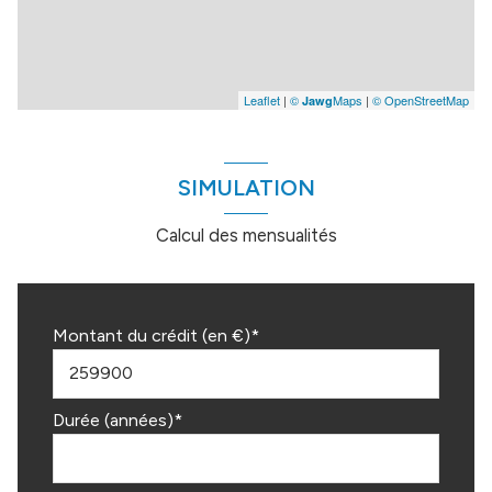
Leaflet
|
©
Maps
|
© OpenStreetMap
Jawg
SIMULATION
Calcul des mensualités
Montant du crédit (en €)*
Durée (années)*