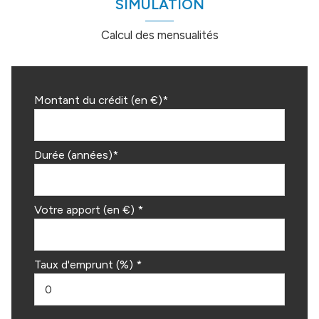
SIMULATION
Calcul des mensualités
Montant du crédit (en €)*
Durée (années)*
Votre apport (en €) *
Taux d'emprunt (%) *