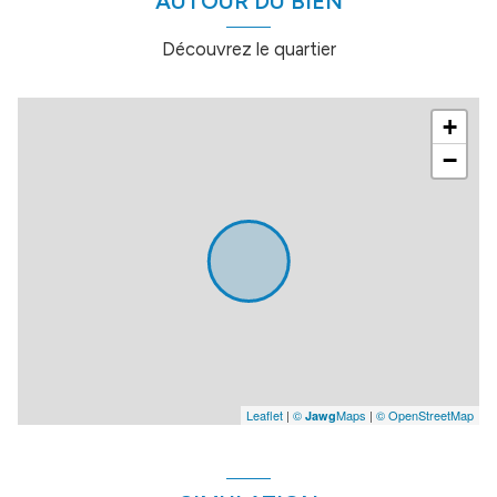
AUTOUR DU BIEN
Découvrez le quartier
+
−
Leaflet
|
©
Maps
|
© OpenStreetMap
Jawg