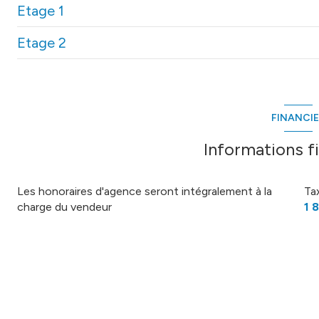
Etage 1
entrée
Etage 2
chambre
salon/sejour
salle d'eau
buanderie
chambre
cellier
chambre
salle d'eau
FINANCI
chambre
salle de bain
bureau
Informations f
salle d'eau
terrasse
WC
Les honoraires d'agence seront intégralement à la
Ta
charge du vendeur
1 