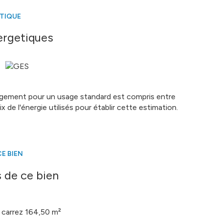
ÉTIQUE
ergetiques
s pour la scolarité des enfants, le supermarché, le
en voiture.
roprétaire grâce au Comptoir Immobilier de France.
 - EI - RSAC Montpellier 503 691 263
ogement pour un usage standard est compris entre
é sont disponibles sur le site
Géorisques
 de l'énergie utilisés pour établir cette estimation.
E BIEN
 de ce bien
carrez 164,50 m²