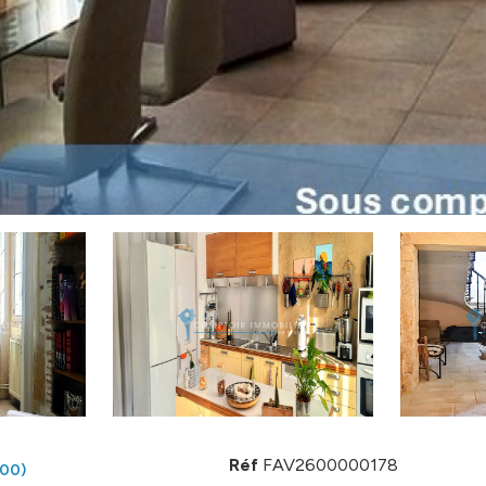
Réf
FAV2600000178
00)