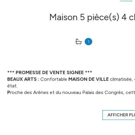
1
*** PROMESSE DE VENTE SIGNEE ***
BEAUX ARTS :
Confortable
MAISON DE VILLE
climatisée, 
état.
P
roche des Arènes et du nouveau Palais des Congrès, cett
hauteur sous plafond, offre des pièces de bonne taille, et 
chacune sa salle d'eau ou de bains, préservant l'intimité d
journées d'arrière-saison, la terrasse conviviale est idéale.
AFFICHER PL
Venez découvrir le charme de la pierre, du bois et du fer 
harmonieux et confortable.
Les plus :
Terrasse 10 m², cellier (ou garage à vélos), double