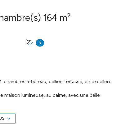
Maison 5 pièce(s) 4 chambre(s) 164 m²
3
4 chambres + bureau, cellier, terrasse, en excellent
e maison lumineuse, au calme, avec une belle
un véritable confort : 4 vraies chambres avec
e tous. Pour profiter des soirées d'été comme des
US
forgé, harmonieusement dosés, qui offrent un cadre
 vitrage récent, cuisine équipée, climatisation