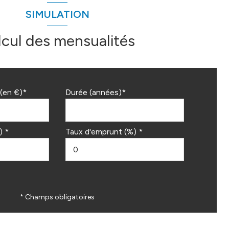
SIMULATION
lcul des mensualités
(en €)*
Durée (années)*
) *
Taux d'emprunt (%) *
* Champs obligatoires