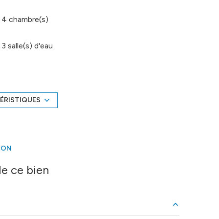
4 chambre(s)
3 salle(s) d'eau
cuisine américaine (semi-équipée)
Chauffage individuel : air pulsé (climatisation)
ÉRISTIQUES
2 côté(s) mitoyen(s)
ION
vue Citadine
e ce bien
visiophone