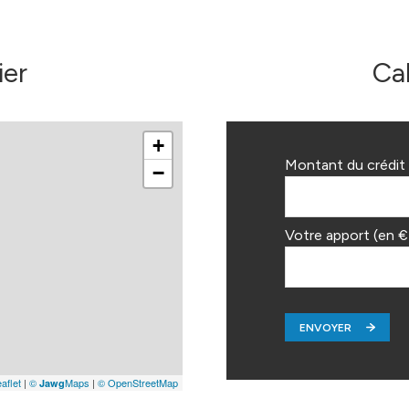
ier
Ca
+
Montant du crédit 
−
Votre apport (en €
ENVOYER
aflet
|
©
Maps
|
© OpenStreetMap
Jawg