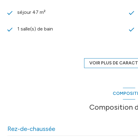
séjour 47 m²
1 salle(s) de bain
construit en 1850
Chauffage central : radiateur (gaz)
VOIR PLUS DE CARACT
exposition Sud
COMPOSIT
3 niveau(x)
Composition d
terrasse
Rez-de-chaussée
quartier FEUCHERES - PREFECTURE