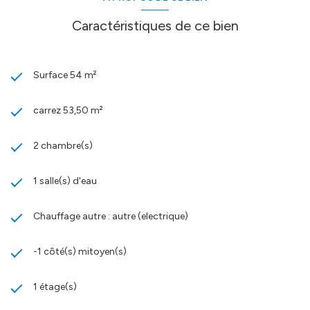
Charges annuelles de copropriété (Montant moyen annuel
quote-part du budget prévisionnel vendeur) : 130 €. Honoraires
Caractéristiques de ce bien
charge vendeur CIF GRENOBLE GRESIVAUDAN - Lucie RIONDEL -
06 08 68 19 99 - EI Agent commercial RSAC N° 889 131 611 - Ville
du greffe : GRENOBLE - Plus d'informations sur cif-grenoble-
gresivaudan.com (réf. 13523)
Surface 54 m²
Les informations sur les risques auxquels ce bien est exposé sont
disponibles sur le site
Géorisques
carrez 53,50 m²
2 chambre(s)
1 salle(s) d'eau
Chauffage autre : autre (electrique)
-1 côté(s) mitoyen(s)
1 étage(s)