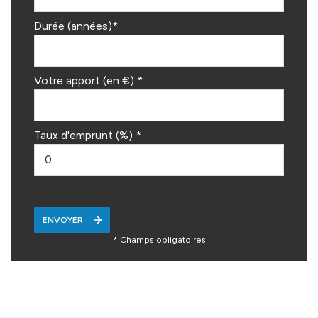
Durée (années)*
Votre apport (en €) *
Taux d'emprunt (%) *
ENVOYER
* Champs obligatoires