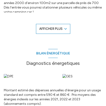
années 2000 d'environ 100m2 sur une parcelle de près de 700
Dès l'entrée vous pourrez stationner plusieurs véhicules ou même
votre camping car !
La maison de PP est composée d'un séjour cuisine, une salle
d'eau, un WC et de 3 chambres. Buanderie et garage.
Une dépendance avec chambre vous permettra d'y loger votre
AFFICHER PLUS
ado ou amis
Concernant la piscine c'est une 8X4 au sel avec pool house.
Côté "technique" une pompe à chaleur a été installée en 2024, un
adoucisseur et forage
Coup de coeur assuré ! Appelez moi pour une visite
Annonce proposée par un agent commercial
BILAN ÉNERGÉTIQUE
Les informations sur les risques auxquels ce bien est exposé sont
Diagnostics énergetiques
disponibles sur le site
Géorisques
Montant estimé des dépenses annuelles d'énergie pour un usage
standard est compris entre 590 € et 860 € . Prix moyens des
énergies indexés sur les années 2021, 2022 et 2023
(abonnements compris).