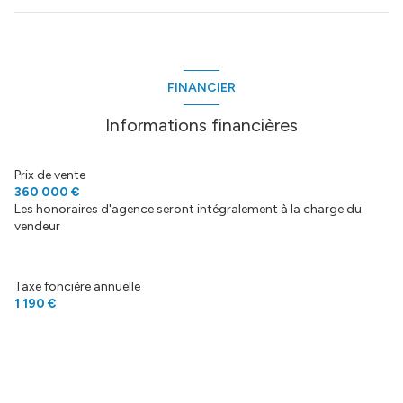
pièce à vivre
42.12 m²
entrée
m²
FINANCIER
cellier
3.63 m²
Informations financières
Dégagement
3.35 m²
chambre
10.61 m²
Prix de vente
360 000 €
salle de bain
5.10 m²
Les honoraires d'agence seront intégralement à la charge du
vendeur
WC
1.25 m²
chambre
12.22 m²
Taxe foncière annuelle
chambre
10.07 m²
1 190 €